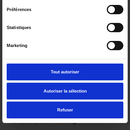
Préférences
Statistiques
Marketing
NISSAN QASHQAI
III NV 1.3 DIG-T 158 X-Tronic N-Connecta avec Hayon
Tout autoriser
élec et Pack Hiver
22373 km - 2025 - Essence - Boîte auto
Autoriser la sélection
Refuser
26 480€
ou à partir de
435.07 €/mois