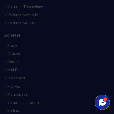
Voitures d’occasions
Voitures petit prix
Voitures par ville
Acheter
Break
Citadine
Coupé
Mini Bus
Crossover
Pick-up
Monospace
1
Voiture sans permis
Berline