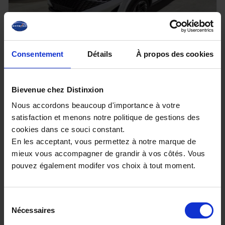
Consentement
Détails
À propos des cookies
NISSAN QASHQAI
III NV 1.3 DIG-T 158 X-Tronic N-Connecta avec Hayon
Bievenue chez Distinxion
élec et Pack Hiver
24270 km - 2025 - Essence - Boîte auto
Nous accordons beaucoup d'importance à votre
satisfaction et menons notre politique de gestions des
cookies dans ce souci constant.
En les acceptant, vous permettez à notre marque de
mieux vous accompagner de grandir à vos côtés. Vous
26 480€
pouvez également modifer vos choix à tout moment.
ou à partir de
435.07 €/mois
Sélection
Nécessaires
du
consentement