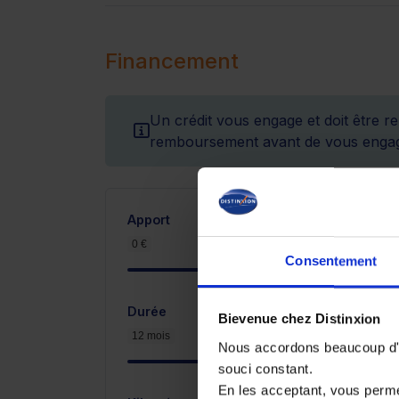
Financement
Un crédit vous engage et doit être r
remboursement avant de vous engag
Apport
0 €
5 400 €
Consentement
Durée
Bievenue chez Distinxion
12 mois
Nous accordons beaucoup d'im
souci constant.
En les acceptant, vous perm