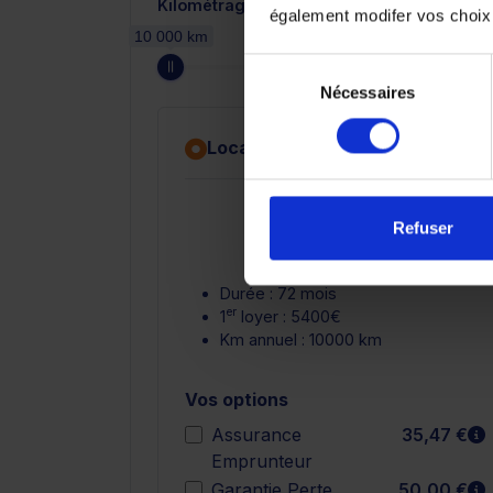
Kilométrage annuel
également modifer vos choix
10 000 km
Sélection
Nécessaires
du
consentement
Location avec option d'achat
En savoir 
591,85 €
Refuser
par mois TTC
Durée : 72 mois
er
1
loyer : 5400€
Km annuel : 10000 km
Vos options
E
Assurance
35,47 €
Emprunteur
E
Garantie Perte
50,00 €