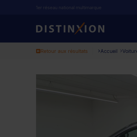
1er réseau national multimarque
Distinxion
Retour aux résultats
Accueil
Voitur