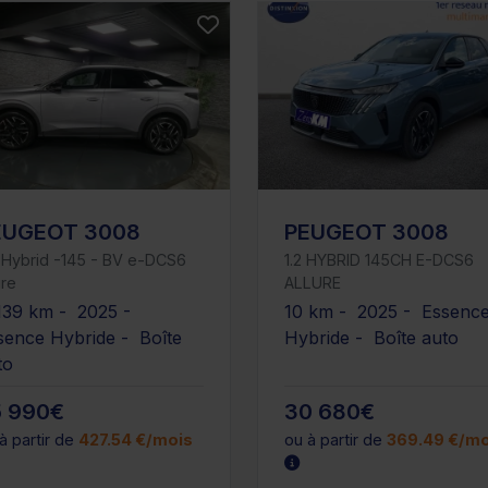
EUGEOT 3008
PEUGEOT 3008
i Hybrid -145 - BV e-DCS6
1.2 HYBRID 145CH E-DCS6
ure
ALLURE
139 km - 2025 -
10 km - 2025 - Essenc
sence Hybride - Boîte
Hybride - Boîte auto
to
5 990€
30 680€
à partir de
427.54 €/mois
ou à partir de
369.49 €/mo