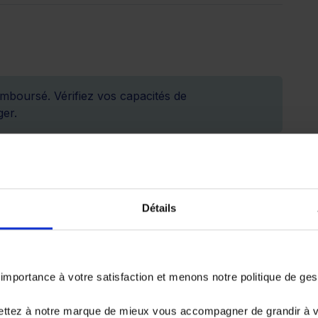
emboursé. Vérifiez vos capacités de
er.
35 976.4 €
Détails
72 mois
84 mois
portance à votre satisfaction et menons notre politique de ge
ettez à notre marque de mieux vous accompagner de grandir à 