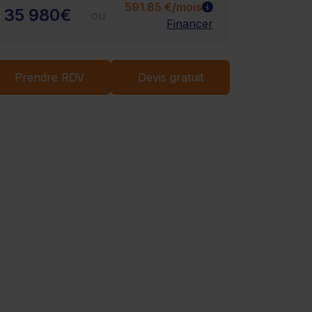
591.85 €/mois
35 980€
ou
Financer
Chargement...
Prendre RDV
Devis gratuit