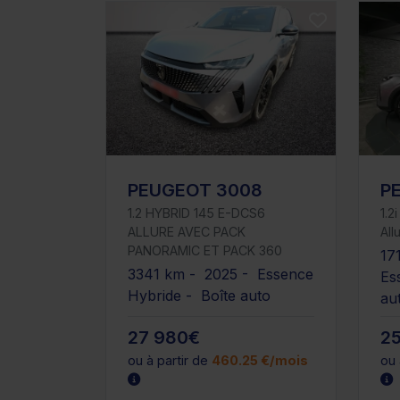
PEUGEOT 3008
P
1.2 HYBRID 145 E-DCS6
1.2
ALLURE AVEC PACK
All
PANORAMIC ET PACK 360
17
3341 km - 2025 - Essence
Es
Hybride - Boîte auto
au
27 980€
2
ou à partir de
460.25 €/mois
ou 