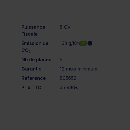
Puissance
8 CV
Fiscale
Émission de
133 g/Km
C
CO₂
Nb de places
5
Garantie
12 mois minimum
Référence
805652
Prix TTC
35 980€