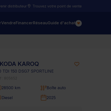
nir distributeur
Trouvez votre point de vente
r
Vendre
Financer
Réseau
Guide d'achat
KODA KAROQ
.0 TDI 150 DSG7 SPORTLINE
f : 805652
28500 km
Boîte auto
Diesel
2025