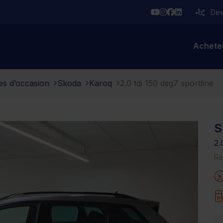
YouTube
Instagram
Facebook
Linkedin
Deve
Achete
es d’occasion
Skoda
Karoq
2.0 tdi 150 dsg7 sportline
S
2
Ré