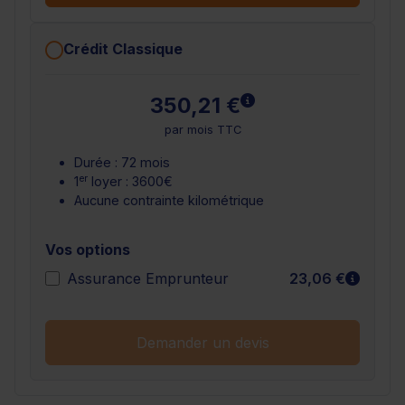
Crédit Classique
En savoir plus
350,21 €
par mois TTC
Durée : 72 mois
er
1
loyer : 3600€
Aucune contrainte kilométrique
Vos options
En sav
Assurance Emprunteur
23,06 €
Demander un devis