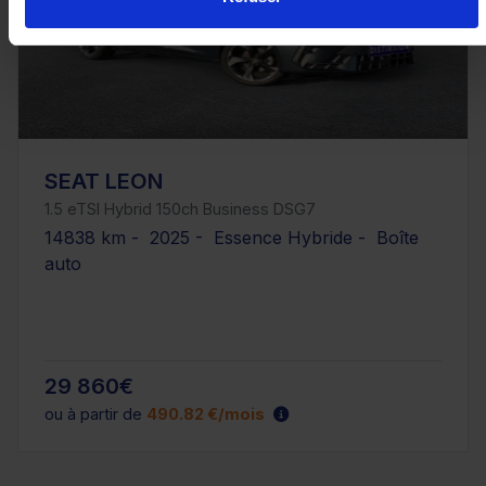
SEAT LEON
1.5 eTSI Hybrid 150ch Business DSG7
14838 km - 2025 - Essence Hybride - Boîte
auto
29 860€
ou à partir de
490.82 €/mois