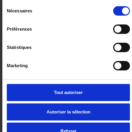
Sélection
Nécessaires
du
consentement
SEAT IBIZA
TSI 115 Xcellence avec Garantie CONSTRUCTEUR 60
Préférences
mois/100 000km
16471 km - 2025 - Essence - Boîte manuelle
Statistiques
Marketing
18 480€
ou à partir de
303.47 €/mois
Tout autoriser
Autoriser la sélection
Refuser