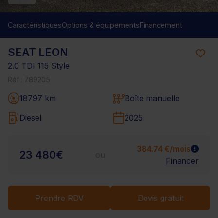
Caractéristiques
Options & équipements
Financement
SEAT LEON
2.0 TDI 115 Style
Réf : 789205
18797 km
Boîte manuelle
Diesel
2025
384.74 €/mois
23 480€
ou
Financer
Prendre RDV
Devis gratuit