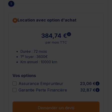
Location avec option d'achat
En savoir plus
384,74 €
par mois TTC
Durée : 72 mois
er
1
loyer : 3600€
Km annuel : 10000 km
Vos options
En sav
Assurance Emprunteur
23,06 €
En sav
Garantie Perte Financière
32,87 €
Demander un devis