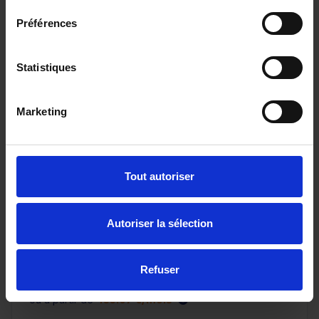
Préférences
Statistiques
Marketing
NISSAN QASHQAI
III NV 1.3 DIG-T 158 X-Tronic N-Connecta avec Hayon
Tout autoriser
élec et Pack Hiver
22373 km - 2025 - Essence - Boîte auto
Autoriser la sélection
Refuser
26 480€
ou à partir de
435.07 €/mois