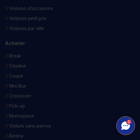
Voitures d’occasions
Voitures petit prix
Voitures par ville
Acheter
Break
Citadine
Coupé
Mini Bus
Crossover
Pick-up
Monospace
1
Voiture sans permis
Berline