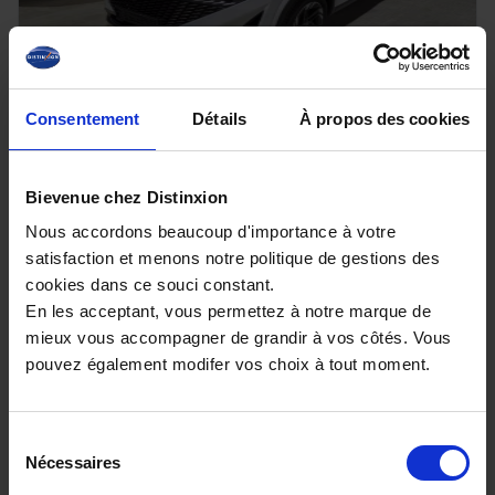
Consentement
Détails
À propos des cookies
NISSAN QASHQAI
III NV 1.3 DIG-T 158 X-Tronic N-Connecta avec Hayon
Bievenue chez Distinxion
élec et Pack Hiver
24270 km - 2025 - Essence - Boîte auto
Nous accordons beaucoup d'importance à votre
satisfaction et menons notre politique de gestions des
cookies dans ce souci constant.
En les acceptant, vous permettez à notre marque de
mieux vous accompagner de grandir à vos côtés. Vous
26 480€
pouvez également modifer vos choix à tout moment.
ou à partir de
435.07 €/mois
Sélection
Nécessaires
du
consentement