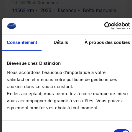
1.0 TSI 115ch Xperience
14562 km - 2025 - Essence - Boîte manuelle
Consentement
Détails
À propos des cookies
20 890€
ou à partir de
342.36 €/mois
Bievenue chez Distinxion
Nous accordons beaucoup d'importance à votre
satisfaction et menons notre politique de gestions des
cookies dans ce souci constant.
En les acceptant, vous permettez à notre marque de mieux
vous accompagner de grandir à vos côtés. Vous pouvez
également modifer vos choix à tout moment.
Sélection