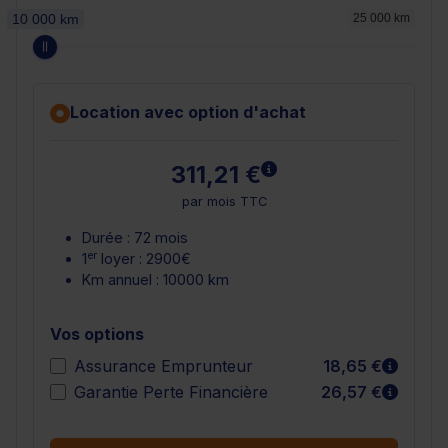
10 000 km
25 000 km
Location avec option d'achat
En savoir plus
311,21 €
par mois TTC
Durée : 72 mois
er
1
loyer : 2900€
Km annuel : 10000 km
Vos options
En sav
Assurance Emprunteur
18,65 €
En sav
Garantie Perte Financière
26,57 €