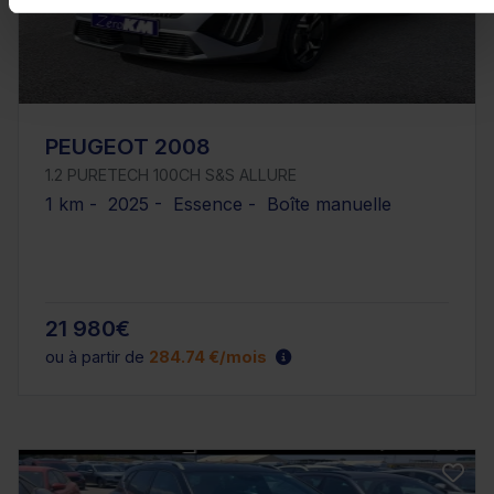
PEUGEOT 2008
1.2 PURETECH 100CH S&S ALLURE
1 km - 2025 - Essence - Boîte manuelle
21 980€
ou à partir de
284.74 €/mois