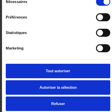
Nécessaires
du
consentement
RENAULT CAPTUR
Préférences
Mild Hybrid 160 CH EDC TECHNO
10 km - 2025 - Essence Hybride - Boîte auto
Statistiques
Marketing
27 490€
ou à partir de
450.74 €/mois
Tout autoriser
Autoriser la sélection
Refuser