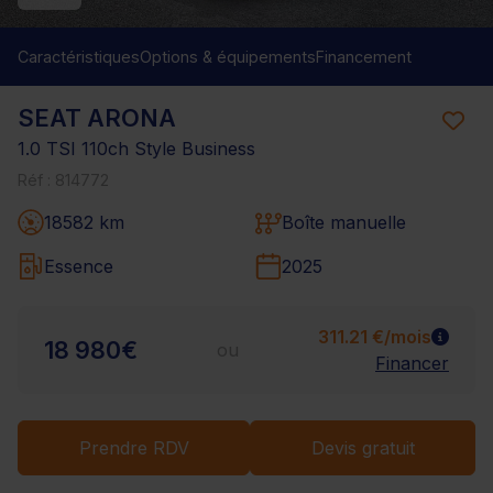
Caractéristiques
Options & équipements
Financement
SEAT ARONA
1.0 TSI 110ch Style Business
Réf : 814772
18582 km
Boîte manuelle
Essence
2025
311.21 €/mois
18 980€
ou
Financer
Prendre RDV
Devis gratuit