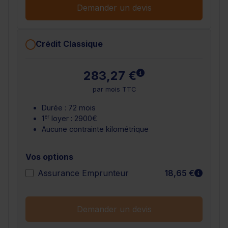
Demander un devis
Crédit Classique
En savoir plus
283,27 €
par mois TTC
Durée : 72 mois
er
1
loyer : 2900€
Aucune contrainte kilométrique
Vos options
En sav
Assurance Emprunteur
18,65 €
Demander un devis