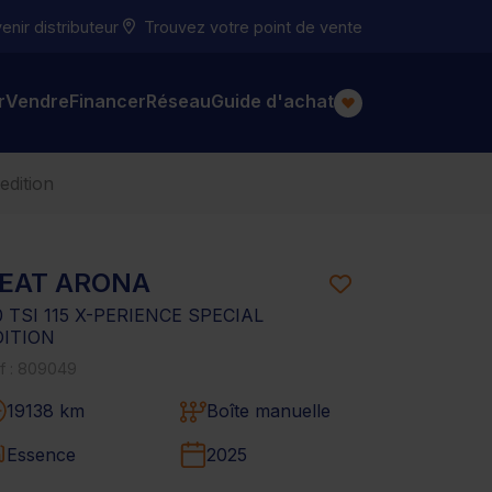
nir distributeur
Trouvez votre point de vente
r
Vendre
Financer
Réseau
Guide d'achat
edition
EAT ARONA
0 TSI 115 X-PERIENCE SPECIAL
DITION
f : 809049
19138 km
Boîte manuelle
Essence
2025