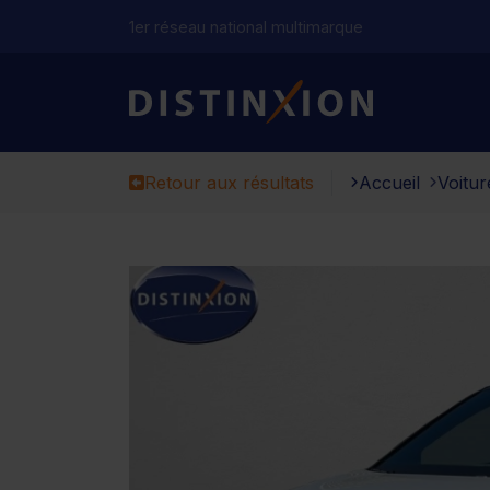
1er réseau national multimarque
Distinxion
Retour aux résultats
Accueil
Voitur