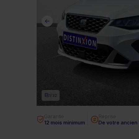
1
/32
Garantie
Reprise
12 mois minimum
De votre ancien 