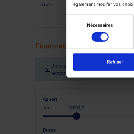
route
également modifer vos choix
Sélection
Nécessaires
du
consentement
Financement
Refuser
Un crédit vous engage et doit être r
remboursement avant de vous engag
Apport
0 €
3 000 €
Durée