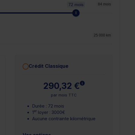
72 mois
84 mois
25 000 km
Crédit Classique
plus
En savoir plus
290,32 €
par mois TTC
Durée : 72 mois
er
1
loyer : 3000€
Aucune contrainte kilométrique
Vos options