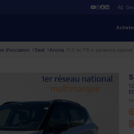
YouTube
Instagram
Facebook
Linkedin
Deve
Achete
es d’occasion
Seat
Arona
1.0 tsi 115 x-perience special 
S
1.
E
Ré