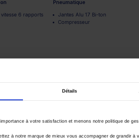
ion
Pneumatique
 vitesse 6 rapports
Jantes Alu 17 Bi-ton
Compresseur
Détails
jour à led
portance à votre satisfaction et menons notre politique de ge
ettez à notre marque de mieux vous accompagner de grandir à 