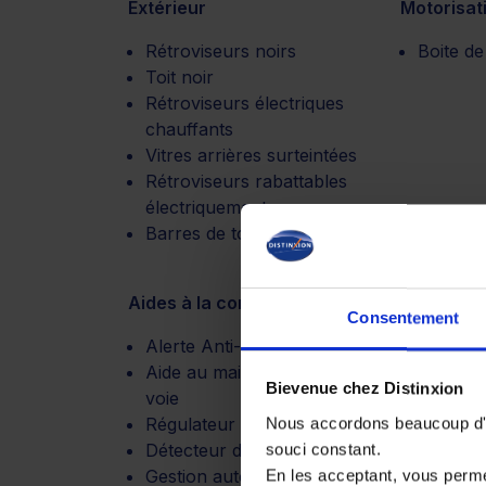
Extérieur
Motorisat
Rétroviseurs noirs
Boite de
Toit noir
Rétroviseurs électriques
chauffants
Vitres arrières surteintées
Rétroviseurs rabattables
électriquement
Barres de toit alu
Aides à la conduite
Visibilité
Consentement
Alerte Anti-Collision
Feux de 
Aide au maintien dans la
Bievenue chez Distinxion
voie
Régulateur vitesse adaptatif
Nous accordons beaucoup d'im
Détecteur d'Angles Morts
souci constant.
Gestion auto des feux de
En les acceptant, vous perm