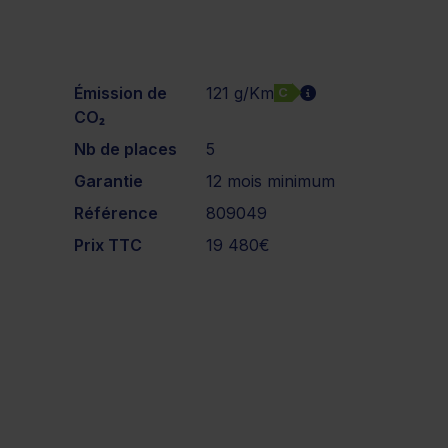
Émission de
121 g/Km
C
CO₂
Nb de places
5
Garantie
12 mois minimum
Référence
809049
Prix TTC
19 480€