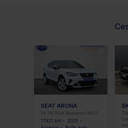
Ces
SEAT ARONA
S
1.0 TSI 115ch Xperience DSG7
TSI
Cam
17421 km - 2025 -
mai
Essence - Boîte auto