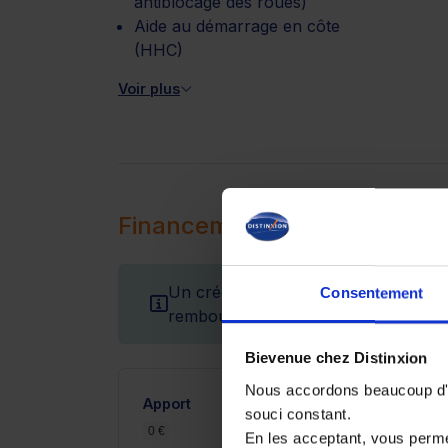
antiblocage des roues)
Aide au démarrage en côte
(HHC)
Voir plus
Financement
Un crédit vous engage et doit être r
Consentement
remboursement avant de vous engag
Bievenue chez Distinxion
Nous accordons beaucoup d'im
Apport
souci constant.
0 €
2 600 €
En les acceptant, vous perm