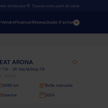
nir distributeur
Trouvez votre point de vente
r
Vendre
Financer
Réseau
Guide d'achat
EAT ARONA
0 TSI - 95 Start&Stop FR
f : 794265
12695 km
Boîte manuelle
Essence
2024