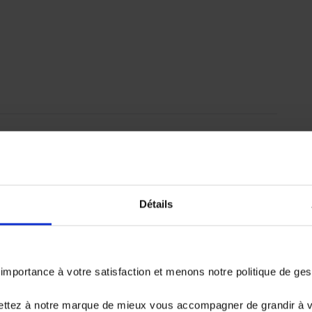
emboursé. Vérifiez vos capacités de
Détails
er.
portance à votre satisfaction et menons notre politique de ge
16 988.3 €
ettez à notre marque de mieux vous accompagner de grandir à 