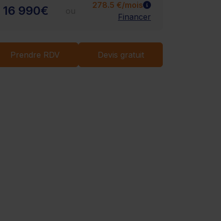
278.5 €/mois
16 990€
ou
Financer
Chargement...
Prendre RDV
Devis gratuit