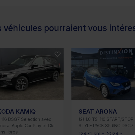
 véhicules pourraient vous intére
KODA KAMIQ
SEAT ARONA
 116 DSG7 Selection avec
(2) 1.0 TSI 110 START/STOP
éra, Apple Car Play et Clé
STYLE PACK SPRING DSG7
ns libres
12471 km - 2024 -