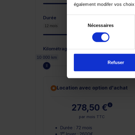
également modifer vos choix
Durée
Sélection
Nécessaires
du
12 mois
consentement
Kilométrage annuel
10 000 km
Refuser
Location avec option d'achat
En savoir
278,50 €
par mois TTC
Durée : 72 mois
er
1
loyer : 2600€