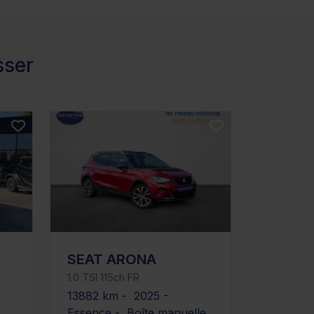
sser
SEAT ARONA
1.0 TSI 115ch FR
13882 km - 2025 -
Essence - Boîte manuelle