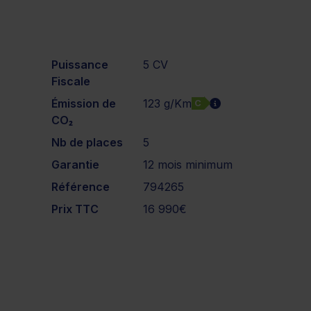
Puissance
5 CV
Fiscale
Émission de
123 g/Km
C
CO₂
Nb de places
5
Garantie
12 mois minimum
Référence
794265
Prix TTC
16 990€