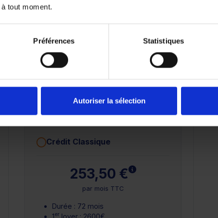
 à tout moment.
Préférences
Statistiques
72 mois
84 mois
25 000 km
Autoriser la sélection
Crédit Classique
 plus
En savoir plus
253,50 €
par mois TTC
Durée : 72 mois
er
1
loyer : 2600€