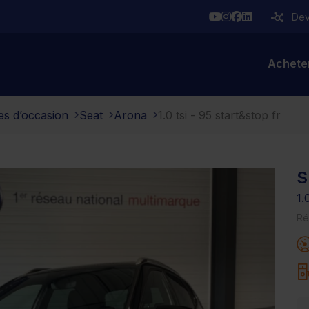
YouTube
Instagram
Facebook
Linkedin
Deve
Achete
es d’occasion
Seat
Arona
1.0 tsi - 95 start&stop fr
S
1.
Ré