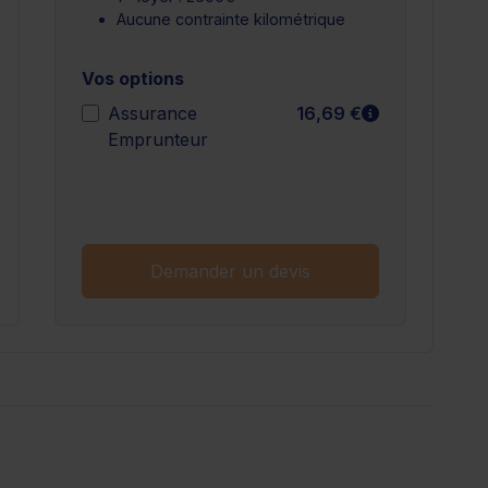
Aucune contrainte kilométrique
Vos options
n savoir plus
En savoir plu
Assurance
16,69 €
Emprunteur
n savoir plus
Demander un devis