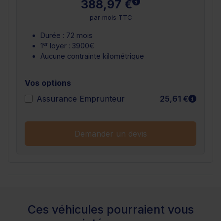
En savoir plus
388,97 €
par mois TTC
Durée : 72 mois
er
1
loyer : 3900€
Aucune contrainte kilométrique
Vos options
En sav
Assurance Emprunteur
25,61 €
Demander un devis
Ces véhicules pourraient vous