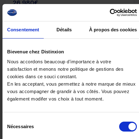
26 980€
ou à partir de
328.67 €/mois
Consentement
Détails
À propos des cookies
Bievenue chez Distinxion
Nous accordons beaucoup d'importance à votre
satisfaction et menons notre politique de gestions des
cookies dans ce souci constant.
En les acceptant, vous permettez à notre marque de mieux
vous accompagner de grandir à vos côtés. Vous pouvez
également modifer vos choix à tout moment.
RENAULT SYMBIOZ
Sélection
1.6 e-tech full hybrid 145 iconic
Nécessaires
du
23129 km - 2025 - Essence Hybride - Boîte
consentement
auto