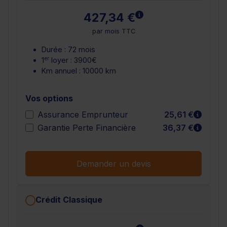
En savoir plus
427,34 €
par mois TTC
Durée : 72 mois
er
1
loyer : 3900€
Km annuel : 10000 km
Vos options
En sav
Assurance Emprunteur
25,61 €
En sav
Garantie Perte Financière
36,37 €
Demander un devis
Crédit Classique