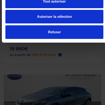
Tout autoriser
RENAULT CLIO
1.0 TCe 90ch Evolution CVT - 25
Autoriser la sélection
10 km - 2025 - Essence - Boîte manuelle
Refuser
19 960€
ou à partir de
328.25 €/mois