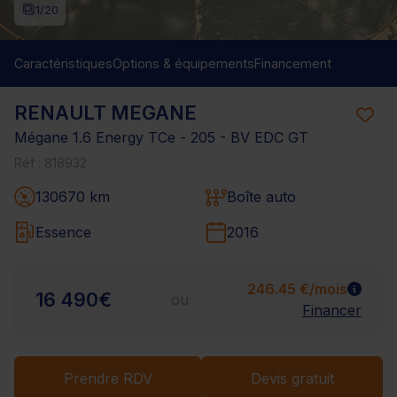
1
/20
Caractéristiques
Options & équipements
Financement
RENAULT MEGANE
Mégane 1.6 Energy TCe - 205 - BV EDC GT
Réf : 818932
130670 km
Boîte auto
Essence
2016
246.45 €/mois
16 490€
ou
Financer
Prendre RDV
Devis gratuit