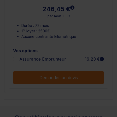
En savoir plus
246,45 €
par mois TTC
Durée : 72 mois
er
1
loyer : 2500€
Aucune contrainte kilométrique
Vos options
En sav
Assurance Emprunteur
16,23 €
Demander un devis