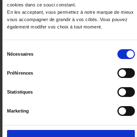
cookies dans ce souci constant.
13 km - 2025 - Essence Hybride - Boîte auto
En les acceptant, vous permettez à notre marque de mieux
vous accompagner de grandir à vos côtés. Vous pouvez
également modifer vos choix à tout moment.
26 980€
Sélection
ou à partir de
442.81 €/mois
Nécessaires
du
consentement
Préférences
Statistiques
Marketing