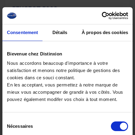
PEUGEOT 5008
HYBRID 145 E-DCS6 ALLURE PLUS
20 km - 2026 - Essence Hybride - Boîte auto
Consentement
Détails
À propos des cookies
Bievenue chez Distinxion
32 080€
Nous accordons beaucoup d'importance à votre
ou à partir de
526.03 €/mois
satisfaction et menons notre politique de gestions des
cookies dans ce souci constant.
En les acceptant, vous permettez à notre marque de
mieux vous accompagner de grandir à vos côtés. Vous
pouvez également modifer vos choix à tout moment.
Sélection
Nécessaires
du
consentement