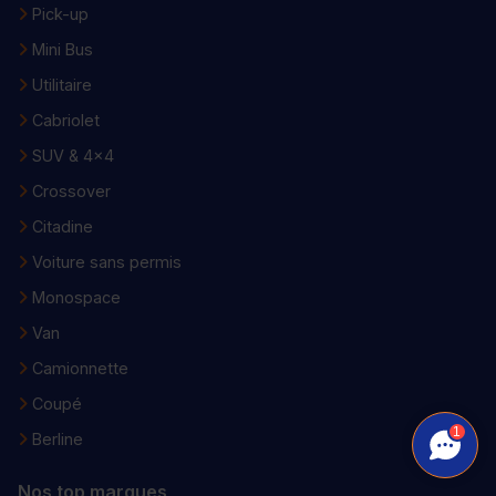
Pick-up
Mini Bus
Utilitaire
Cabriolet
SUV & 4x4
Crossover
Citadine
Voiture sans permis
Monospace
Van
Camionnette
Coupé
1
Berline
Nos top marques