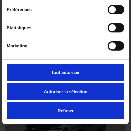
Préférences
FORD RANGER
Statistiques
205 BVA10 E-4WD TREMOR COVER 4PL
20 km - 2025 - Diesel - Boîte auto
Marketing
56 080€
Tout autoriser
ou à partir de
920.86 €/mois
Autoriser la sélection
Refuser