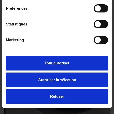
DS DS3
Préférences
100 BVM6 Bastille
25733 km - 2024 - Essence - Boîte manuelle
Statistiques
Marketing
15 890€
ou à partir de
261.08 €/mois
Tout autoriser
Autoriser la sélection
Refuser