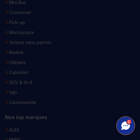
Mini Bus
Crossover
Pick-up
Monospace
Voiture sans permis
Berline
Utilitaire
Cabriolet
SUV & 4x4
Van
Camionnette
Nos top marques
1
AUDI
BMW