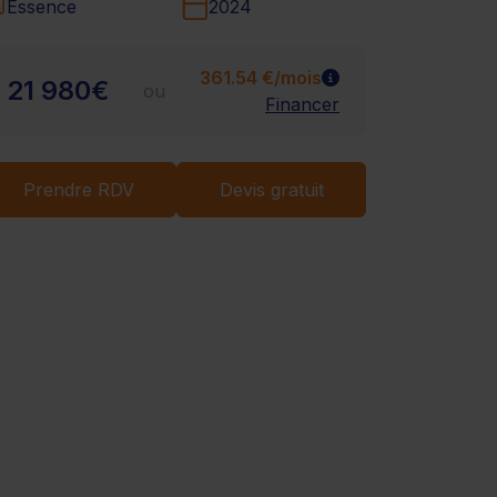
Chargement...
Essence
2024
361.54 €/mois
21 980€
ou
Financer
Prendre RDV
Devis gratuit