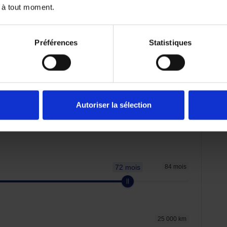
 à tout moment.
Préférences
Statistiques
emboursé. Vérifiez vos capacités de
er.
Autoriser la sélection
21 977.8 €
72 mois
84 mois
25 000 km