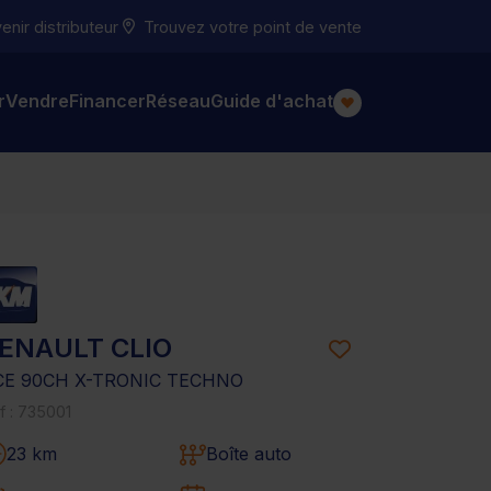
nir distributeur
Trouvez votre point de vente
r
Vendre
Financer
Réseau
Guide d'achat
ENAULT CLIO
CE 90CH X-TRONIC TECHNO
f : 735001
23 km
Boîte auto