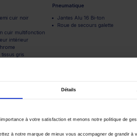
Pneumatique
emi cuir noir
Jantes Alu 16 Bi-ton
Roue de secours galette
n cuir multifonction
eur intérieur
chrome
 tissus gris
ion
Autres
Détails
 vitesses
ESP
ique
portance à votre satisfaction et menons notre politique de ge
ettez à notre marque de mieux vous accompagner de grandir à 