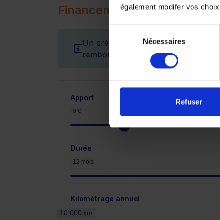
également modifer vos choix
Financement
Sélection
Nécessaires
du
Un crédit vous engage et doit être r
consentement
remboursement avant de vous engag
Apport
Refuser
0 €
3 300 €
Durée
12 mois
Kilométrage annuel
10 000 km