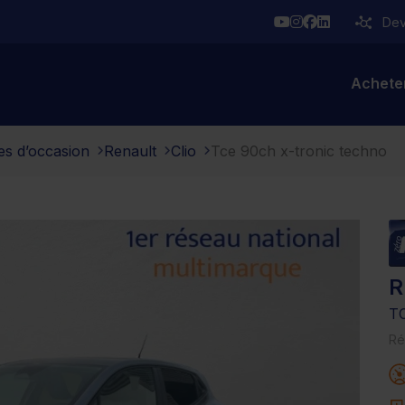
YouTube
Instagram
Facebook
Linkedin
Deve
Achete
es d’occasion
Renault
Clio
Tce 90ch x-tronic techno
R
T
Ré