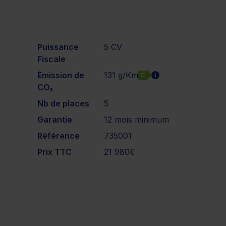
Puissance
5 CV
Fiscale
Émission de
131 g/Km
C
CO₂
Nb de places
5
Garantie
12 mois minimum
Référence
735001
Prix TTC
21 980€