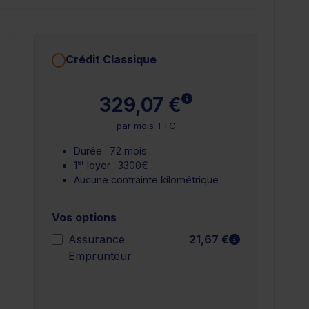
Crédit Classique
plus
En savoir plus
329,07 €
par mois TTC
Durée : 72 mois
er
1
loyer : 3300€
Aucune contrainte kilométrique
Vos options
n savoir plus
En savoir plu
Assurance
21,67 €
Emprunteur
n savoir plus