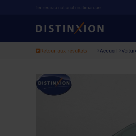
1er réseau national multimarque
Distinxion
Retour aux résultats
Accueil
Voitur