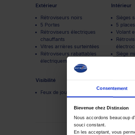
Extérieur
Intérieur
Rétroviseurs noirs
Sièges s
5 Portes
5 places
Rétroviseurs électriques
Volant e
chauffants
Rétrovis
Vitres arrières surteintées
électro
Rétroviseurs rabattables
Siège mi
électriquement
Visibilité
Motorisat
Consentement
Feux de jour à led
Boite de
automat
Bievenue chez Distinxion
Nous accordons beaucoup d'im
souci constant.
En les acceptant, vous perm