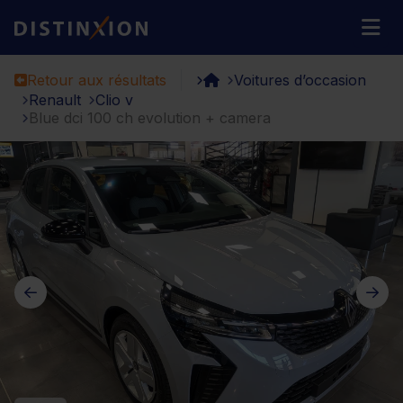
Distinxion
M
Retour aux résultats
Voitures d’occasion
Renault
Clio v
Blue dci 100 ch evolution + camera