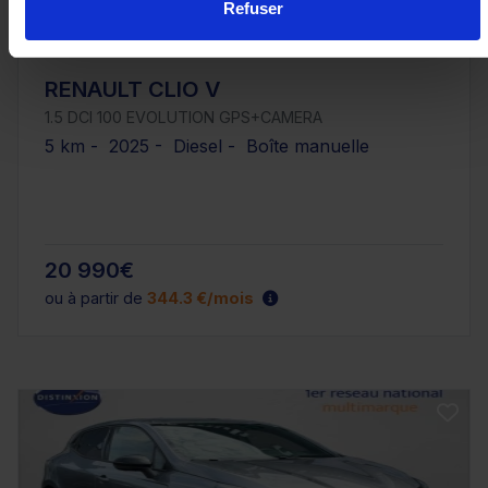
Refuser
RENAULT CLIO V
1.5 DCI 100 EVOLUTION GPS+CAMERA
5 km - 2025 - Diesel - Boîte manuelle
20 990€
ou à partir de
344.3 €/mois