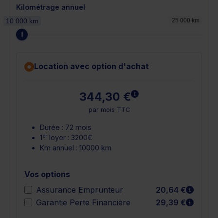
Kilométrage annuel
10 000 km
25 000 km
Location avec option d'achat
En savoir plus
344,30 €
par mois TTC
Durée : 72 mois
er
1
loyer : 3200€
Km annuel : 10000 km
Vos options
En sav
Assurance Emprunteur
20,64 €
En sav
Garantie Perte Financière
29,39 €