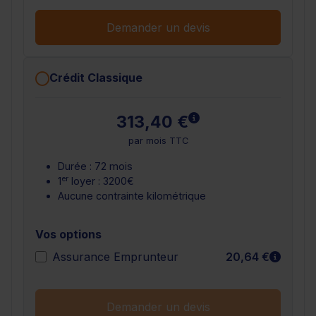
Demander un devis
Crédit Classique
En savoir plus
313,40 €
par mois TTC
Durée : 72 mois
er
1
loyer : 3200€
Aucune contrainte kilométrique
Vos options
En sav
Assurance Emprunteur
20,64 €
Demander un devis