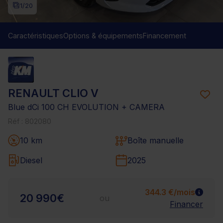
1
/20
Caractéristiques
Options & équipements
Financement
RENAULT CLIO V
Blue dCi 100 CH EVOLUTION + CAMERA
Réf : 802080
10 km
Boîte manuelle
Diesel
2025
344.3 €/mois
20 990€
ou
Financer