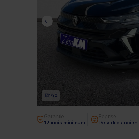
1
/32
Garantie
Reprise
12 mois minimum
De votre ancien 