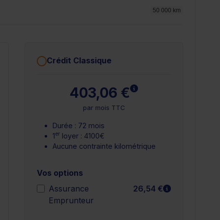
50 000 km
Crédit Classique
plus
En savoir plus
403,06 €
par mois TTC
Durée : 72 mois
er
1
loyer : 4100€
Aucune contrainte kilométrique
Vos options
n savoir plus
En savoir plu
Assurance
26,54 €
Emprunteur
n savoir plus