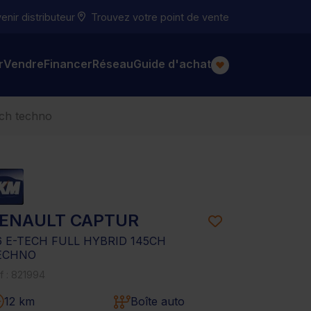
nir distributeur
Trouvez votre point de vente
r
Vendre
Financer
Réseau
Guide d'achat
5ch techno
ENAULT CAPTUR
.6 E-TECH FULL HYBRID 145CH
ECHNO
f : 821994
12 km
Boîte auto