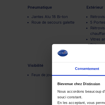
Pneumatique
Extérieur
Jantes Alu 18 Bi-ton
Rétrovis
Roue de secours galette
5 Porte
Rétrovis
chauffa
Vitres a
Rétrovis
électri
Visibilité
Motorisat
Consentement
Feux de jour à led
Boite de
automat
Bievenue chez Distinxion
Nous accordons beaucoup d'im
souci constant.
En les acceptant, vous perm