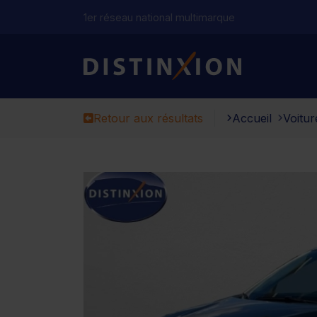
1er réseau national multimarque
Distinxion
Retour aux résultats
Accueil
Voitur