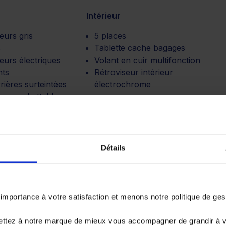
Intérieur
eurs gris
5 places
s
Tablette cache bagages
eurs électriques
Volant en cuir multifonction
nts
Rétroviseur intérieur
rrières surteintées
électrochrome
eurs rabattables
quement
ion
Autres
Détails
 vitesses
ESP
ique
AMC
TISSUGRISNOIR
portance à votre satisfaction et menons notre politique de ge
ettez à notre marque de mieux vous accompagner de grandir à 