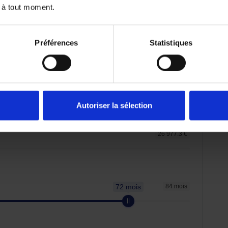
 à tout moment.
Préférences
Statistiques
emboursé. Vérifiez vos capacités de
er.
Autoriser la sélection
26 977.3 €
72 mois
84 mois