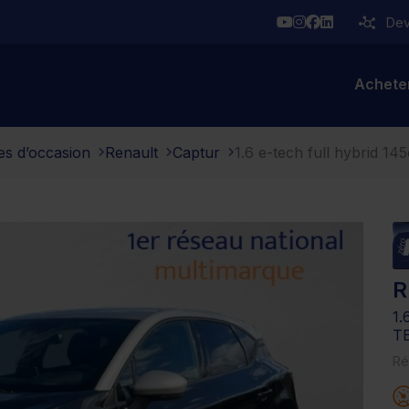
YouTube
Instagram
Facebook
Linkedin
Deve
Achete
es d’occasion
Renault
Captur
1.6 e-tech full hybrid 14
R
1
T
Ré