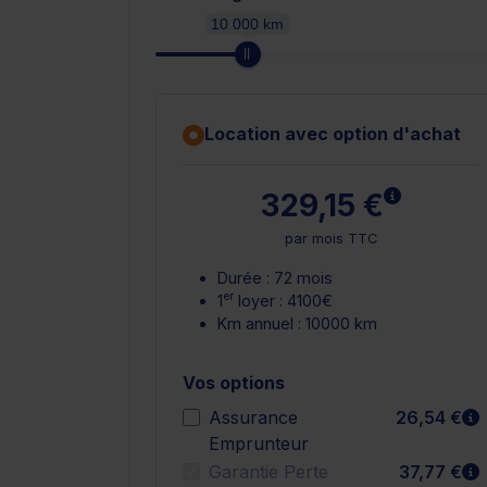
10 000 km
Location avec option d'achat
En savoir 
329,15 €
par mois TTC
Durée : 72 mois
er
1
loyer : 4100€
Km annuel : 10000 km
Vos options
E
Assurance
26,54 €
Emprunteur
E
Garantie Perte
37,77 €