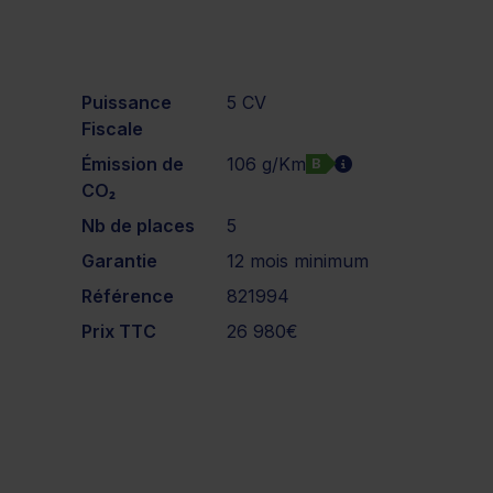
Puissance
5 CV
Fiscale
Émission de
106 g/Km
B
CO₂
Nb de places
5
Garantie
12 mois minimum
Référence
821994
Prix TTC
26 980€