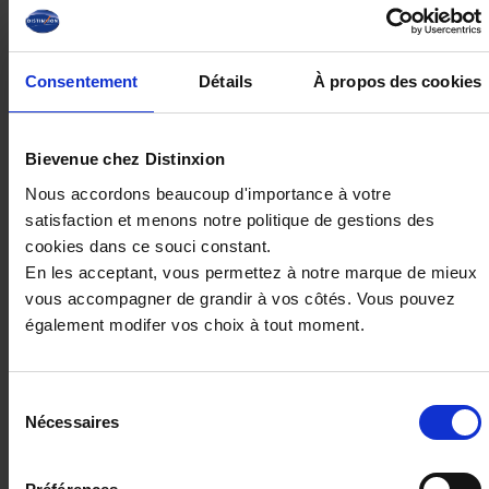
27 960€
ou à partir de
459.85 €/mois
Consentement
Détails
À propos des cookies
Bievenue chez Distinxion
Nous accordons beaucoup d'importance à votre
satisfaction et menons notre politique de gestions des
cookies dans ce souci constant.
En les acceptant, vous permettez à notre marque de mieux
vous accompagner de grandir à vos côtés. Vous pouvez
également modifer vos choix à tout moment.
Sélection
PEUGEOT 2008
Nécessaires
du
Hybrid 145 e-DCS6 Allure
consentement
25998 km - 2025 - Essence - Boîte auto