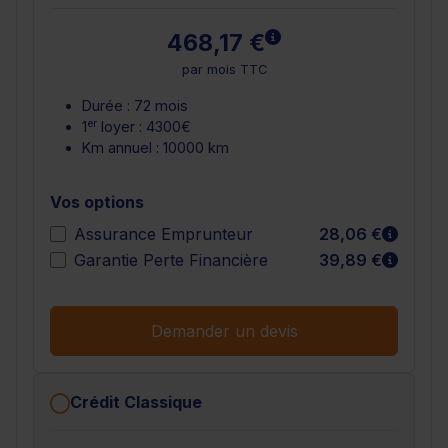
En savoir plus
468,17 €
par mois TTC
Durée : 72 mois
er
1
loyer : 4300€
Km annuel : 10000 km
Vos options
En sav
Assurance Emprunteur
28,06 €
En sav
Garantie Perte Financière
39,89 €
Demander un devis
Crédit Classique