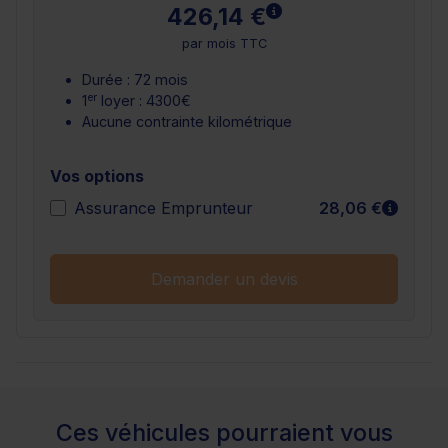
En savoir plus
426,14 €
par mois TTC
Durée : 72 mois
er
1
loyer : 4300€
Aucune contrainte kilométrique
Vos options
En sav
Assurance Emprunteur
28,06 €
Demander un devis
Ces véhicules pourraient vous