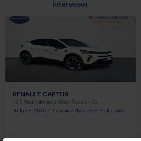
intéresser
RENAULT CAPTUR
1.8 E-Tech full hybrid 160ch Techno - 26
10 km - 2026 - Essence Hybride - Boîte auto