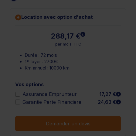
Location avec option d'achat
En savoir plus
288,17 €
par mois TTC
Durée : 72 mois
er
1
loyer : 2700€
Km annuel : 10000 km
Vos options
En sav
Assurance Emprunteur
17,27 €
En sav
Garantie Perte Financière
24,63 €
Demander un devis