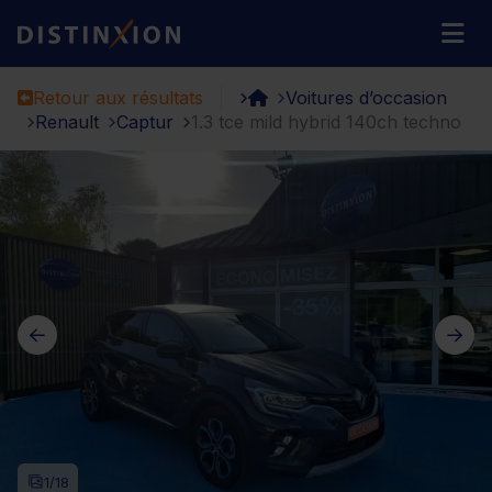
Distinxion
M
Retour aux résultats
Voitures d’occasion
Renault
Captur
1.3 tce mild hybrid 140ch techno
1
/18