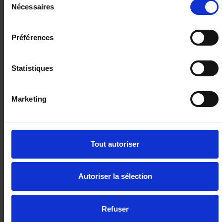
Nécessaires
du
RENAULT CAPTUR
consentement
Mild Hybrid 160 CH EDC TECHNO
10 km - 2025 - Essence Hybride - Boîte auto
Préférences
Statistiques
27 490€
Marketing
ou à partir de
450.74 €/mois
Tout autoriser
Autoriser la sélection
Refuser