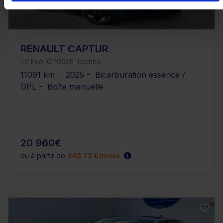
RENAULT CAPTUR
1.0 Eco-G 100ch Techno
11091 km - 2025 - Bicarburation essence /
GPL - Boîte manuelle
20 960€
ou à partir de
343.72 €/mois