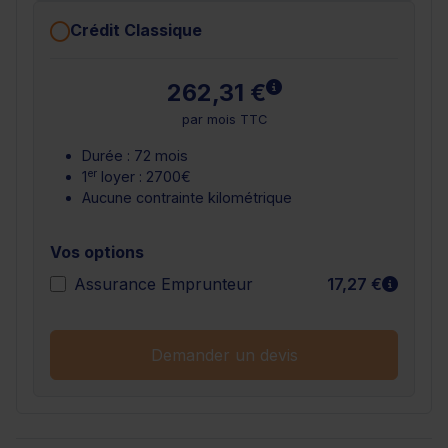
Crédit Classique
En savoir plus
262,31 €
par mois TTC
Durée : 72 mois
er
1
loyer : 2700€
Aucune contrainte kilométrique
Vos options
En sav
Assurance Emprunteur
17,27 €
Demander un devis