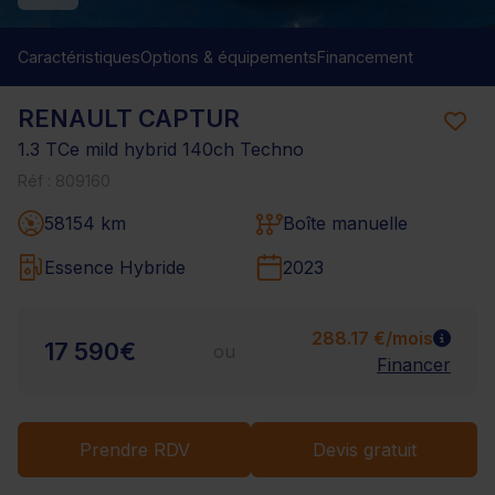
Caractéristiques
Options & équipements
Financement
RENAULT CAPTUR
1.3 TCe mild hybrid 140ch Techno
Réf : 809160
58154 km
Boîte manuelle
Essence Hybride
2023
288.17 €/mois
17 590€
ou
Financer
Prendre RDV
Devis gratuit