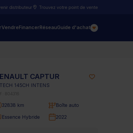
nir distributeur
Trouvez votre point de vente
r
Vendre
Financer
Réseau
Guide d'achat
ENAULT CAPTUR
-TECH 145CH INTENS
f : 804316
32838 km
Boîte auto
Essence Hybride
2022