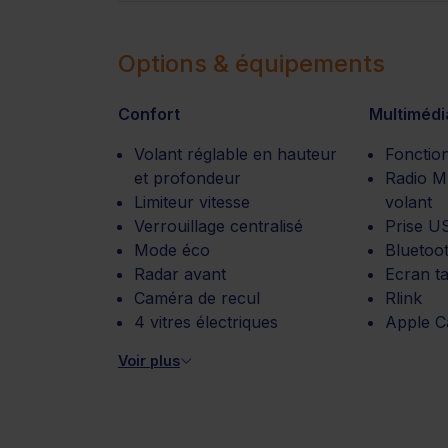
Options & équipements
Confort
Multimédi
Volant réglable en hauteur
Fonctio
et profondeur
Radio 
Limiteur vitesse
volant
Verrouillage centralisé
Prise U
Mode éco
Bluetoo
Radar avant
Ecran ta
Caméra de recul
Rlink
4 vitres électriques
Apple C
Voir plus