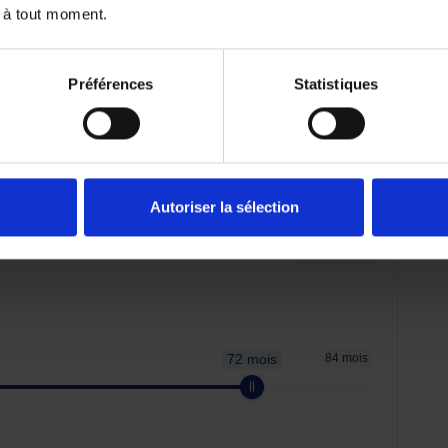
 à tout moment.
Préférences
Statistiques
emboursé. Vérifiez vos capacités de
er.
Autoriser la sélection
19 488.05 €
72 mois
84 mois