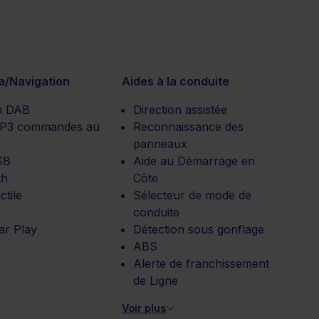
a/Navigation
Aides à la conduite
n DAB
Direction assistée
MP3 commandes au
Reconnaissance des
panneaux
SB
Aide au Démarrage en
th
Côte
ctile
Sélecteur de mode de
conduite
ar Play
Détection sous gonflage
ABS
Alerte de franchissement
de Ligne
Voir plus