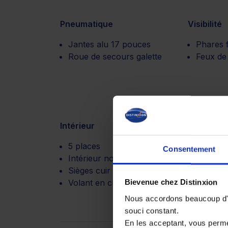
Pneumatique
Visibilité
Jantes alu 17 pouces
Phares 
Roue de secours galette
Feux de 
Intérieur
Motorisat
5 places
Boite de
Consentement
Intérieur noir
automat
Sièges cuir / tissu
Volant en cuir multifonction
Bievenue chez Distinxion
Nous accordons beaucoup d'im
souci constant.
En les acceptant, vous perm