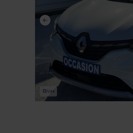
1
/44