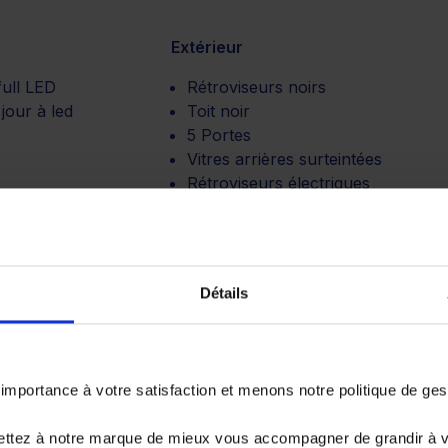
Extérieur
full LED
Rétroviseurs noirs
jour à led
Toit noir
5 Portes
Vitres arrières surteintées
Rétroviseurs électriques
ion
 vitesses
Détails
ique
portance à votre satisfaction et menons notre politique de ge
ettez à notre marque de mieux vous accompagner de grandir à 