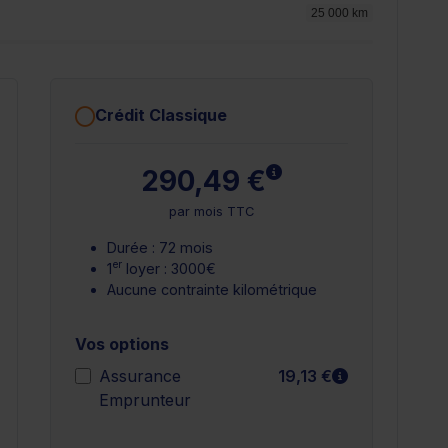
25 000 km
Crédit Classique
plus
En savoir plus
290,49 €
par mois TTC
Durée : 72 mois
er
1
loyer : 3000€
Aucune contrainte kilométrique
Vos options
n savoir plus
En savoir plu
Assurance
19,13 €
Emprunteur
n savoir plus