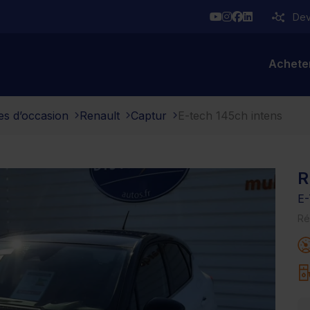
YouTube
Instagram
Facebook
Linkedin
Deve
Achete
es d’occasion
Renault
Captur
E-tech 145ch intens
R
E
Ré