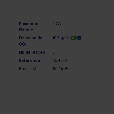
Puissance
5 CV
Fiscale
Émission de
106 g/Km
B
CO₂
Nb de places
5
Référence
804316
Prix TTC
19 490€