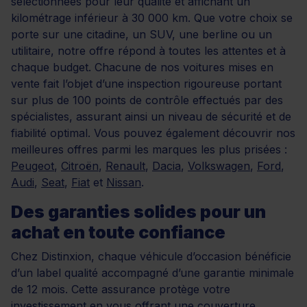
sélectionnées pour leur qualité et affichant un
kilométrage inférieur à 30 000 km. Que votre choix se
porte sur une citadine, un SUV, une berline ou un
utilitaire, notre offre répond à toutes les attentes et à
chaque budget. Chacune de nos voitures mises en
vente fait l’objet d’une inspection rigoureuse portant
sur plus de 100 points de contrôle effectués par des
spécialistes, assurant ainsi un niveau de sécurité et de
fiabilité optimal. Vous pouvez également découvrir nos
meilleures offres parmi les marques les plus prisées :
Peugeot
,
Citroën
,
Renault
,
Dacia
,
Volkswagen
,
Ford
,
Audi
,
Seat
,
Fiat
et
Nissan
.
Des garanties solides pour un
achat en toute confiance
Chez Distinxion, chaque véhicule d’occasion bénéficie
d’un label qualité accompagné d’une garantie minimale
de 12 mois. Cette assurance protège votre
investissement en vous offrant une couverture