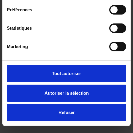
Préférences
Statistiques
Marketing
PEUGEOT EXPERT FOURGON
(25 900? HT) FGN M BLUEHDI 180 S&S EAT8
Tout autoriser
10 km - 2024 - Diesel - Boîte auto
Autoriser la sélection
30 990€
Refuser
ou à partir de
508.81 €/mois