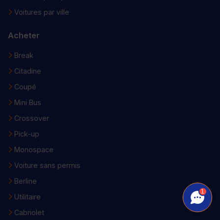
Voitures par ville
Acheter
Break
Citadine
Coupé
Mini Bus
Crossover
Pick-up
Monospace
Voiture sans permis
Berline
1
Utilitaire
Cabriolet