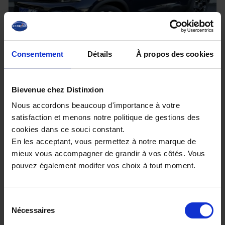
Consentement
Détails
À propos des cookies
CITROEN C5 AIRCROSS
1.5 BlueHDI 130 EAT8 Max avec Hayon electrique,
Bievenue chez Distinxion
Urban Black et T.O
Nous accordons beaucoup d'importance à votre
10 km - 2025 - Diesel - Boîte auto
satisfaction et menons notre politique de gestions des
cookies dans ce souci constant.
En les acceptant, vous permettez à notre marque de
mieux vous accompagner de grandir à vos côtés. Vous
27 980€
pouvez également modifer vos choix à tout moment.
ou à partir de
460.25 €/mois
Sélection
Nécessaires
du
consentement