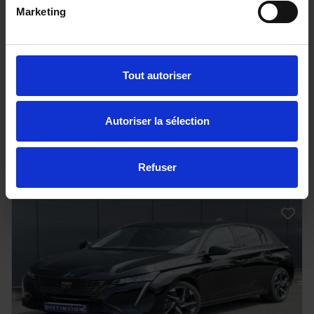
PEUGEOT 308
Marketing
Hybrid 145 e-DSC6 Allure avec Pack Access
25716 km - 2025 - Essence Hybride - Boîte
auto
Tout autoriser
Autoriser la sélection
20 980€
ou à partir de
344.11 €/mois
Refuser