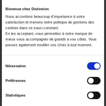
10 km - 2025 - Essence Hybride - Boîte auto
Bievenue chez Distinxion
Nous accordons beaucoup d'importance à votre
satisfaction et menons notre politique de gestions des
cookies dans ce souci constant.
22 480€
En les acceptant, vous permettez à notre marque de
ou à partir de
369.28 €/mois
mieux vous accompagner de grandir à vos côtés. Vous
pouvez également modifer vos choix à tout moment.
Sélection
Nécessaires
du
consentement
Préférences
Statistiques