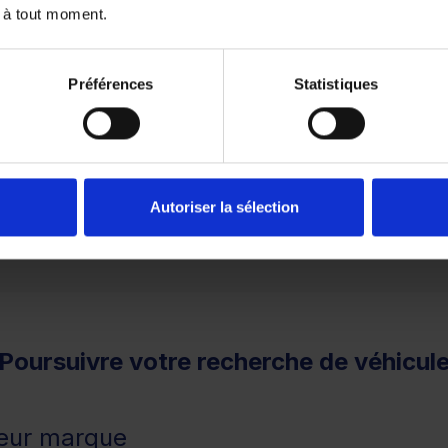
 à tout moment.
Préférences
Statistiques
1
2
3
remboursé. Vérifiez vos capacités de remboursement avant 
Autoriser la sélection
Poursuivre votre recherche de véhicul
leur marque