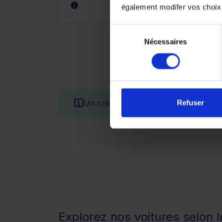
également modifer vos choix
Sélection
Nécessaires
du
consentement
Un crédit vous engage et doit être 
Refuser
Explorez nos voitures selon 