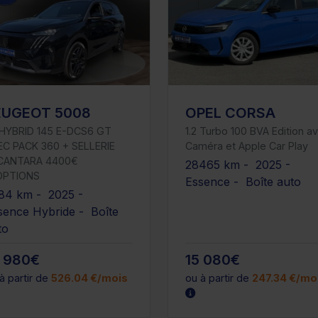
EUGEOT 5008
OPEL CORSA
2 HYBRID 145 E-DCS6 GT
1.2 Turbo 100 BVA Edition a
EC PACK 360 + SELLERIE
Caméra et Apple Car Play
CANTARA 4400€
28465 km - 2025 -
OPTIONS
Essence - Boîte auto
84 km - 2025 -
sence Hybride - Boîte
to
1 980€
15 080€
à partir de
526.04 €/mois
ou à partir de
247.34 €/mo