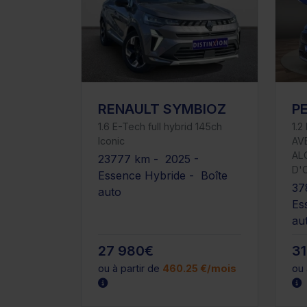
RENAULT SYMBIOZ
P
1.6 E-Tech full hybrid 145ch
1.
Iconic
AV
AL
23777 km - 2025 -
D'
Essence Hybride - Boîte
37
auto
Es
au
27 980€
3
ou à partir de
460.25 €/mois
ou 