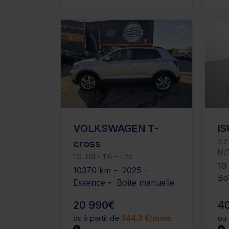
VOLKSWAGEN T-
I
2.
cross
M/
1.0 TSI - 116 - Life
10
10370 km - 2025 -
Bo
Essence - Boîte manuelle
20 990€
4
ou à partir de
344.3 €/mois
ou 