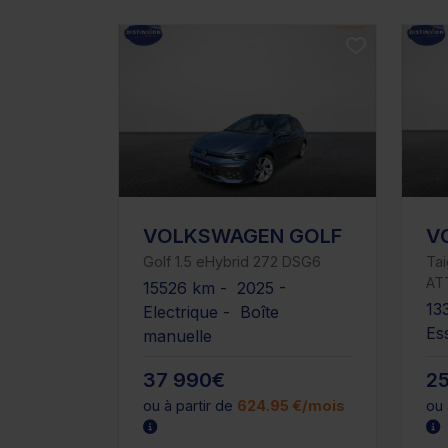
VOLKSWAGEN GOLF
V
Golf 1.5 eHybrid 272 DSG6
Tai
AT
15526 km - 2025 -
13
Electrique - Boîte
Es
manuelle
37 990€
2
ou à partir de
624.95 €/mois
ou 