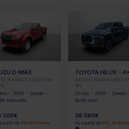
SUZU D-MAX
TOYOTA HILUX - 4
2 TD 164 SPACE EVOLUTION
2.8 D4-D 204 BVA EXECUTI
T6
4PL
 km - 2026 - Diesel -
20 km - 2026 - Diesel 
îte manuelle
Boîte auto
0 300€
58 080€
à partir de
661.91 €/mois
ou à partir de
953.76 €/mo