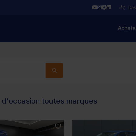
YouTube
Instagram
Facebook
Linkedin
Deve
Achete
s d'occasion toutes marques