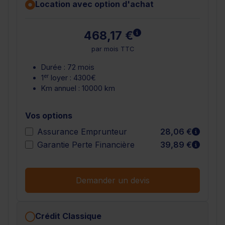
Location avec option d'achat
En savoir plus
468,17 €
par mois TTC
Durée : 72 mois
er
1
loyer : 4300€
Km annuel : 10000 km
Vos options
En sav
Assurance Emprunteur
28,06 €
En sav
Garantie Perte Financière
39,89 €
Demander un devis
Crédit Classique