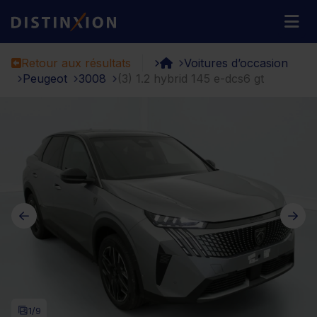
Distinxion
M
Retour aux résultats
Voitures d’occasion
Peugeot
3008
(3) 1.2 hybrid 145 e-dcs6 gt
1
/9