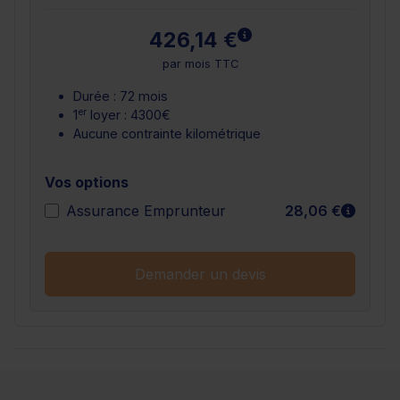
En savoir plus
426,14 €
par mois TTC
Durée : 72 mois
er
1
loyer : 4300€
Aucune contrainte kilométrique
Vos options
En sav
Assurance Emprunteur
28,06 €
Demander un devis