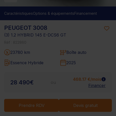
Caractéristiques
Options & équipements
Financement
PEUGEOT 3008
(3) 1.2 HYBRID 145 E-DCS6 GT
Réf : 822860
23780 km
Boîte auto
Essence Hybride
2025
468.17 €/mois
28 490€
ou
Financer
Prendre RDV
Devis gratuit