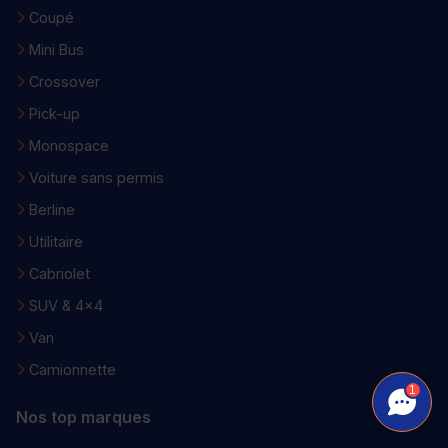
Coupé
Mini Bus
Crossover
Pick-up
Monospace
Voiture sans permis
Berline
Utilitaire
Cabriolet
SUV & 4x4
Van
Camionnette
1
Nos top marques