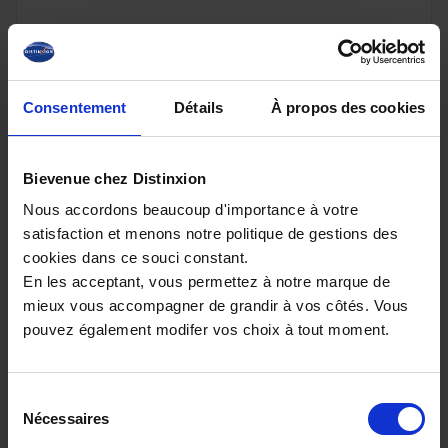
25 480€
Consentement
Détails
À propos des cookies
ou à partir de
417.65 €/mois
Bievenue chez Distinxion
Nous accordons beaucoup d'importance à votre
satisfaction et menons notre politique de gestions des
cookies dans ce souci constant.
En les acceptant, vous permettez à notre marque de
mieux vous accompagner de grandir à vos côtés. Vous
pouvez également modifer vos choix à tout moment.
Sélection
Nécessaires
du
ISUZU D-MAX
consentement