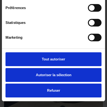
1.9D 164ch N60 SPACE 4x4 BB+ Couvre benne et
Préférences
Arceau
120 km - 2026 - Diesel - Boîte auto
Statistiques
Marketing
42 990€
ou à partir de
706.22 €/mois
Tout autoriser
Autoriser la sélection
Refuser