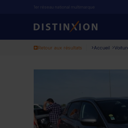
1er réseau national multimarque
Distinxion
Retour aux résultats
Accueil
Voitur