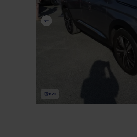
1
/20