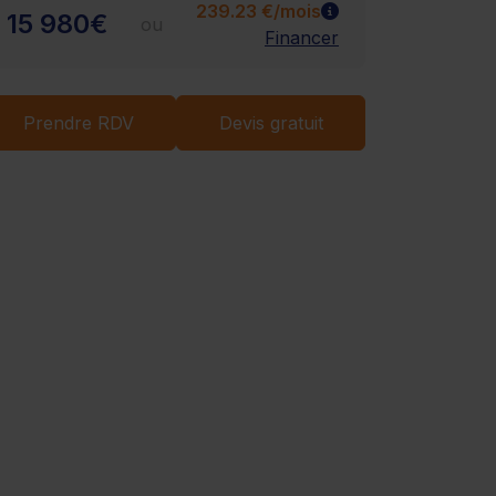
239.23 €/mois
15 980€
ou
Financer
Chargement...
Prendre RDV
Devis gratuit