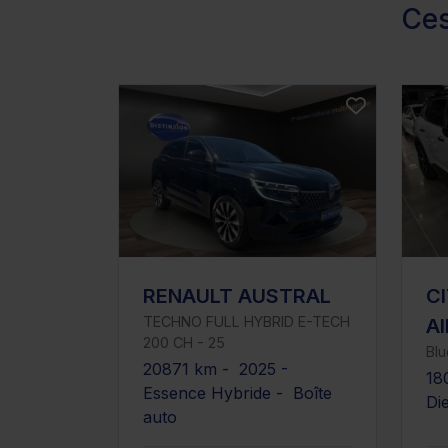
Ces
RENAULT AUSTRAL
C
TECHNO FULL HYBRID E-TECH
A
200 CH - 25
Bl
20871 km - 2025 -
18
Essence Hybride - Boîte
Di
auto