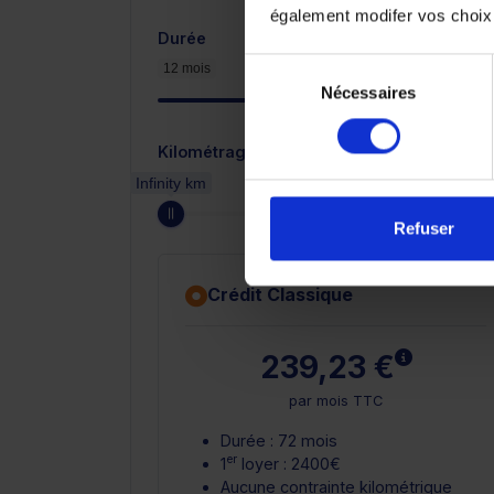
également modifer vos choix
Durée
Sélection
12 mois
Nécessaires
du
consentement
Kilométrage annuel
Infinity km
Refuser
Crédit Classique
En savoir
239,23 €
par mois TTC
Durée : 72 mois
er
1
loyer : 2400€
Aucune contrainte kilométrique