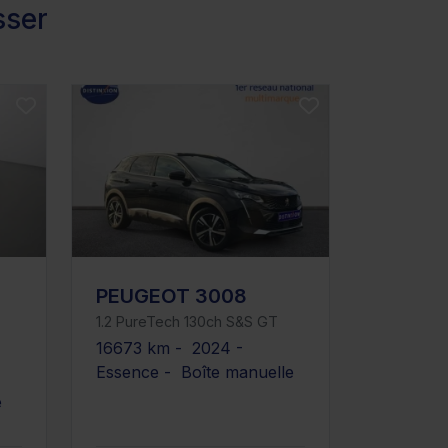
sser
PEUGEOT 3008
1.2 PureTech 130ch S&S GT
16673 km - 2024 -
Essence - Boîte manuelle
e