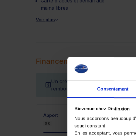
Carte d'accès et démarrage
mains libres
Voir plus
Financement
Un crédit vous engage et doit être r
remboursement avant de vous engag
Consentement
Bievenue chez Distinxion
Apport
Nous accordons beaucoup d'im
0 €
2 400 €
souci constant.
En les acceptant, vous perm