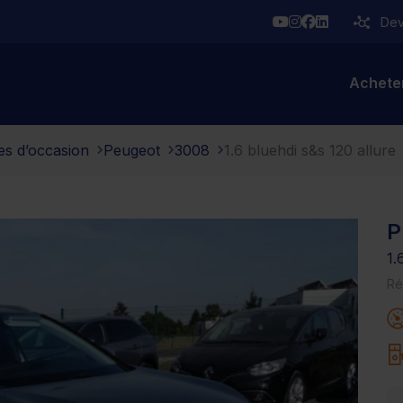
YouTube
Instagram
Facebook
Linkedin
Deve
Achete
es d’occasion
Peugeot
3008
1.6 bluehdi s&s 120 allure
P
1.
Ré