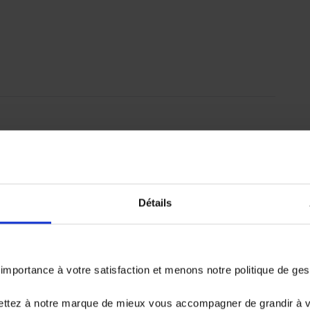
emboursé. Vérifiez vos capacités de
er.
Détails
portance à votre satisfaction et menons notre politique de ge
15 978.4 €
ettez à notre marque de mieux vous accompagner de grandir à 