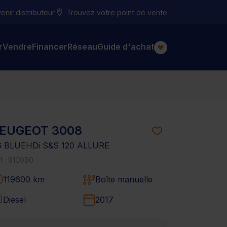
nir distributeur
Trouvez votre point de vente
r
Vendre
Financer
Réseau
Guide d'achat
EUGEOT 3008
6 BLUEHDi S&S 120 ALLURE
f : 810080
119600 km
Boîte manuelle
Diesel
2017