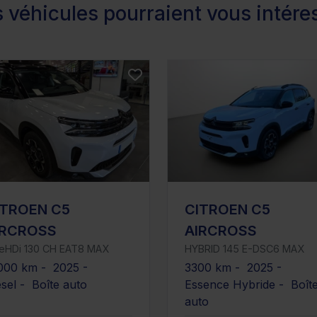
 véhicules pourraient vous intére
ITROEN C5
CITROEN C5
IRCROSS
AIRCROSS
ueHDi 130 CH EAT8 MAX
HYBRID 145 E-DSC6 MAX
000 km - 2025 -
3300 km - 2025 -
esel - Boîte auto
Essence Hybride - Boît
auto