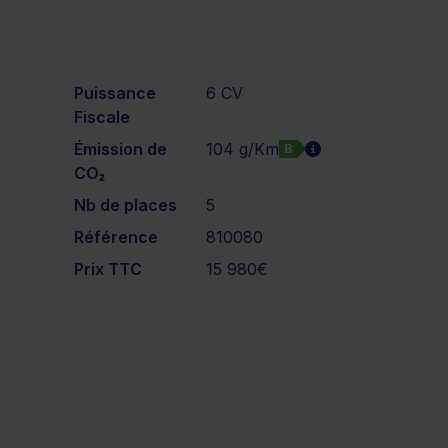
Puissance
6 CV
Fiscale
Émission de
104 g/Km
B
CO₂
Nb de places
5
Référence
810080
Prix TTC
15 980€