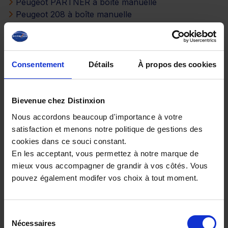
Peugeot PARTNER à boîte manuelle
Peugeot 208 à boîte manuelle
Peugeot PARTNER à boîte manuelle
Peugeot 3008 à boîte manuelle
Peugeot 308 à boîte manuelle
Consentement
Détails
À propos des cookies
Peugeot 308 à boîte manuelle
Peugeot BOXER FOURGON à boîte manuelle
Peugeot PARTNER FOURGON à boîte manuelle
Bievenue chez Distinxion
Peugeot BOXER FOURGON à boîte manuelle
Nous accordons beaucoup d'importance à votre
Peugeot EXPERT FOURGON à boîte manuelle
satisfaction et menons notre politique de gestions des
cookies dans ce souci constant.
Choisissez votre PEUGEOT MANUELLE
En les acceptant, vous permettez à notre marque de
selon son énergie
mieux vous accompagner de grandir à vos côtés. Vous
pouvez également modifer vos choix à tout moment.
Peugeot 3008-nouveau à boîte manuelle essence
Peugeot 3008-nouveau à boîte manuelle diesel
Sélection
Nécessaires
du