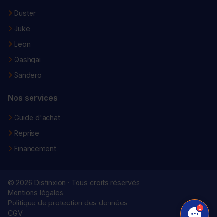
Duster
Juke
Leon
Qashqai
Sandero
Nos services
Guide d'achat
Reprise
Financement
© 2026 Distinxion · Tous droits réservés
Mentions légales
Politique de protection des données
1
CGV