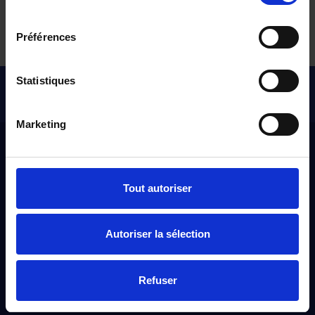
consentement
Tous nos véhicules d’occasion
Préférences
Statistiques
Pour les trajets courts, privilégiez la marche ou le vélo
#SedéplacerMoinsPolluer
Marketing
Distinxion
Tout autoriser
À propos
Qui sommes-nous ?
Autoriser la sélection
Nos engagements
Nos points de ventes
Refuser
Devenir distributeur