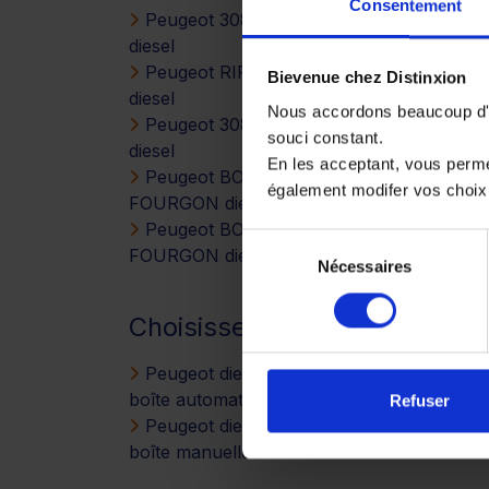
Consentement
Peugeot 308
Peugeot
diesel
PARTNER diesel
Peugeot RIFTER
Peugeot EXPER
Bievenue chez Distinxion
diesel
FOURGON diesel
Nous accordons beaucoup d'im
Peugeot 308 SW
Peugeot
souci constant.
diesel
PARTNER diesel
En les acceptant, vous perm
Peugeot BOXER
Peugeot 5008
également modifer vos choix
FOURGON diesel
diesel
Peugeot BOXER
Peugeot 508 S
Sélection
FOURGON diesel
diesel
Nécessaires
du
consentement
Choisissez votre PEUGEOT DI
Peugeot diesel à
boîte automatique
Refuser
Peugeot diesel à
boîte manuelle