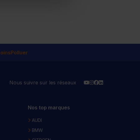
insPolluer
YouTube
Instagram
Facebook
Linkedin
Nous suivre sur les réseaux
Nos top marques
AUDI
BMW