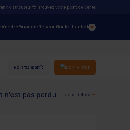
nir distributeur
Trouvez votre point de vente
r
Vendre
Financer
Réseau
Guide d'achat
Réinitialiser
Filtrer
 n’est pas perdu !
Tri par défaut