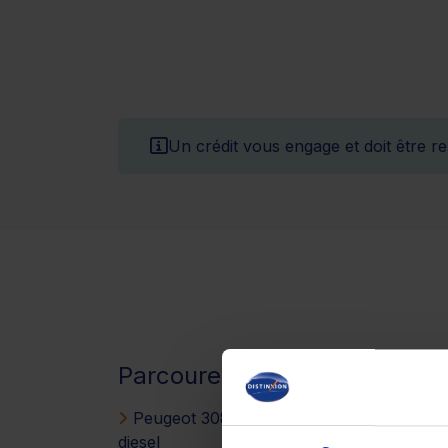
Un crédit vous engage et doit être 
Parcourez d’autres modèles
Peugeot 308
Peugeot
diesel
TRAVELLER diesel