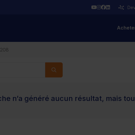
YouTube
Instagram
Facebook
Linkedin
Deve
Achete
208
he n’a généré aucun résultat, mais tout