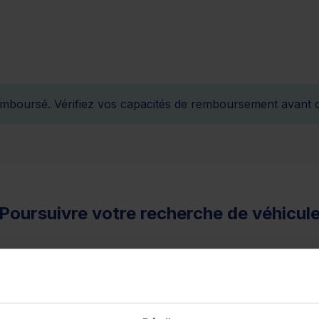
remboursé. Vérifiez vos capacités de remboursement avant 
Poursuivre votre recherche de véhicul
 DIESEL de la marque PEUGEOT
Peugeot
PARTNER