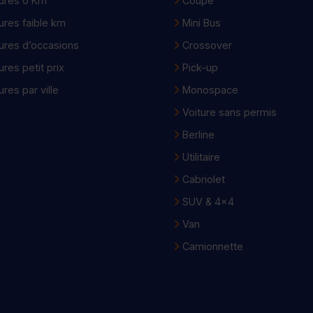
ures 0 Km
Coupé
ures faible km
Mini Bus
ures d’occasions
Crossover
ures petit prix
Pick-up
ures par ville
Monospace
Voiture sans permis
Berline
Utilitaire
Cabriolet
SUV & 4x4
Van
Camionnette