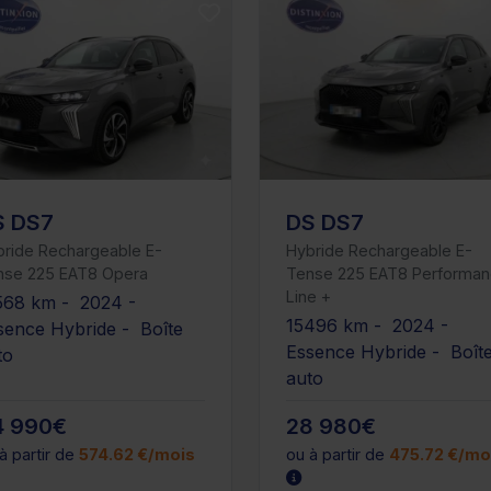
S DS7
DS DS7
bride Rechargeable E-
Hybride Rechargeable E-
nse 225 EAT8 Opera
Tense 225 EAT8 Performa
Line +
568 km - 2024 -
15496 km - 2024 -
sence Hybride - Boîte
Essence Hybride - Boît
to
auto
4 990€
28 980€
à partir de
574.62 €/mois
ou à partir de
475.72 €/mo