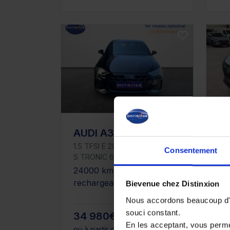
AUDI A3 SPORTBACK
N
1.5 TFSI E 204CH PHEV S LINE
1.3
Consentement
S TRONIC 6
Tek
Pa
24000 km - Hybride
17
rechargeable - Boîte auto
Bievenue chez Distinxion
Es
Nous accordons beaucoup d'im
souci constant.
34 980€
2
En les acceptant, vous perm
ou à partir de
574.43 €/mois
ou 