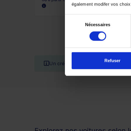
également modifer vos choix
Sélection
Nécessaires
du
consentement
Refuser
Un crédit vous engage et doit être 
Explorez nos voitures selon 