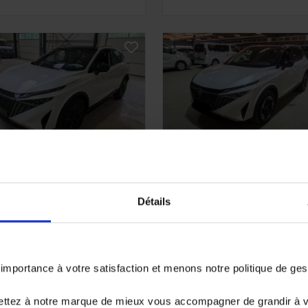
ISSAN QASHQAI
NISSAN QASHQAI
 MHEV DIG-T 158 X-Tronic
III NV 1.3 DIG-T 158 X-Troni
Détails
na avec Hayon élec, Toit
Connecta avec Hayon élec 
no et BOSE
Pack Hiver
579 km - 2025 -
18078 km - 2025 -
sence - Boîte auto
Essence - Boîte auto
portance à votre satisfaction et menons notre politique de ge
8 980€
26 980€
ettez à notre marque de mieux vous accompagner de grandir à 
à partir de
475.72 €/mois
ou à partir de
442.81 €/mo