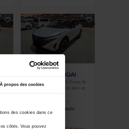
NISSAN QASHQAI
c N-
III NV 1.3 DIG-T 158 X-Tronic N-
À propos des cookies
et
Connecta avec Hayon élec et
Pack Hiver
20911 km - 2025 -
Essence - Boîte auto
stions des cookies dans ce
26 980€
vos côtés. Vous pouvez
is
ou à partir de
442.81 €/mois