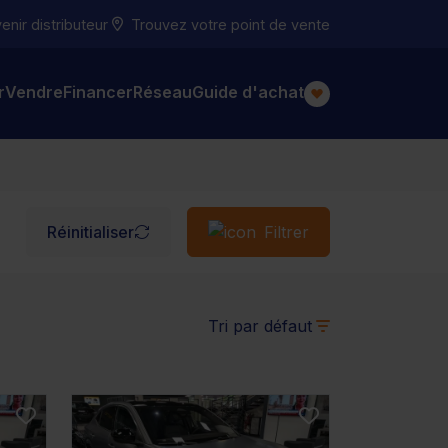
nir distributeur
Trouvez votre point de vente
r
Vendre
Financer
Réseau
Guide d'achat
Réinitialiser
Filtrer
Tri par défaut