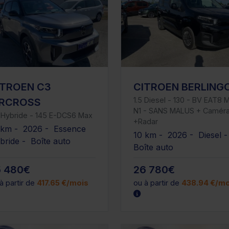
ITROEN C3
CITROEN BERLING
1.5 Diesel - 130 - BV EAT8 M
IRCROSS
N1 - SANS MALUS + Camér
i Hybride - 145 E-DCS6 Max
+Radar
 km - 2026 - Essence
10 km - 2026 - Diesel 
bride - Boîte auto
Boîte auto
5 480€
26 780€
à partir de
417.65 €/mois
ou à partir de
438.94 €/mo