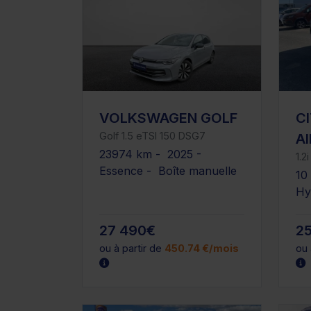
VOLKSWAGEN GOLF
C
Golf 1.5 eTSI 150 DSG7
A
23974 km - 2025 -
1.2
Essence - Boîte manuelle
10
Hy
27 490€
2
ou à partir de
450.74 €/mois
ou 