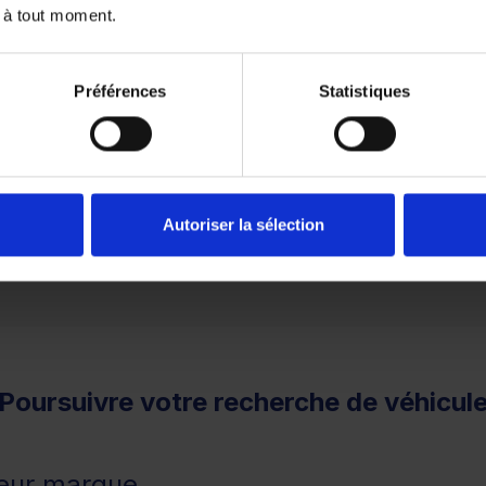
 à tout moment.
Préférences
Statistiques
1
2
3
Autoriser la sélection
remboursé. Vérifiez vos capacités de remboursement avant 
Poursuivre votre recherche de véhicul
leur marque