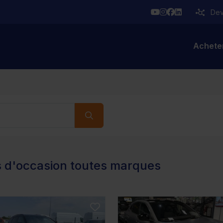
YouTube
Instagram
Facebook
Linkedin
Deve
Achete
s d'occasion toutes marques