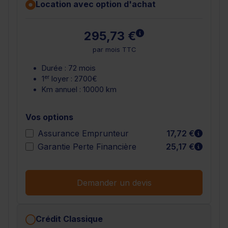
Location avec option d'achat
En savoir plus
295,73 €
par mois TTC
Durée : 72 mois
er
1
loyer : 2700€
Km annuel : 10000 km
Vos options
En sav
Assurance Emprunteur
17,72 €
En sav
Garantie Perte Financière
25,17 €
Demander un devis
Crédit Classique