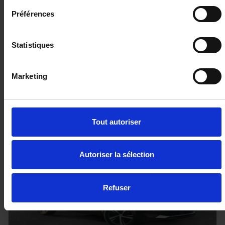
10 km - 2026 - Bicarburation essence / GPL -
Préférences
Boîte auto
Statistiques
25 980€
Marketing
ou à partir de
427.34 €/mois
Tout autoriser
Autoriser la sélection
Refuser