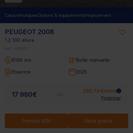
Caractéristiques
Options & équipements
Financement
PEUGEOT 2008
1.2 100 allure
Réf : 816211
6166 km
Boîte manuelle
Essence
2025
295.73 €/mois
17 980€
ou
Financer
Prendre RDV
Devis gratuit