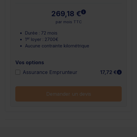
En savoir plus
269,18 €
par mois TTC
Durée : 72 mois
er
1
loyer : 2700€
Aucune contrainte kilométrique
Vos options
En sav
Assurance Emprunteur
17,72 €
Demander un devis