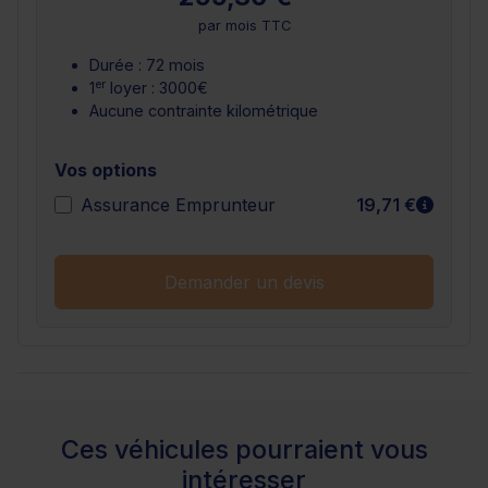
par mois TTC
Durée : 72 mois
er
1
loyer : 3000€
Aucune contrainte kilométrique
Vos options
En sav
Assurance Emprunteur
19,71 €
Demander un devis
Ces véhicules pourraient vous
intéresser