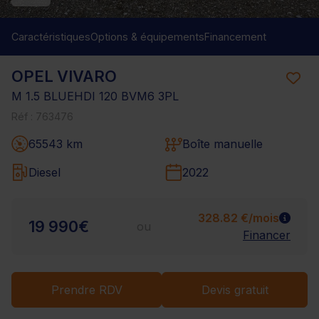
Caractéristiques
Options & équipements
Financement
OPEL VIVARO
M 1.5 BLUEHDI 120 BVM6 3PL
Réf : 763476
65543 km
Boîte manuelle
Diesel
2022
328.82 €/mois
19 990€
ou
Financer
Prendre RDV
Devis gratuit