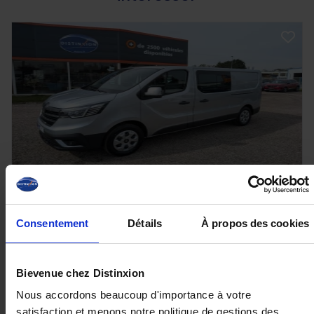
RENAULT TRAFIC FOURGON
L2H1 3000 Kg 2.0 Blue dCi - 150CH - BVA - CABINE
Consentement
Détails
À propos des cookies
APPROFONDIE - 6 PLACES
10 km - 2025 - Diesel - Boîte auto
Bievenue chez Distinxion
Nous accordons beaucoup d'importance à votre
satisfaction et menons notre politique de gestions des