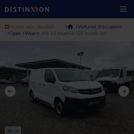
Distinxion
M
Retour aux résultats
Voitures d’occasion
Opel
Vivaro
M 1.5 bluehdi 120 bvm6 3pl
1
/19