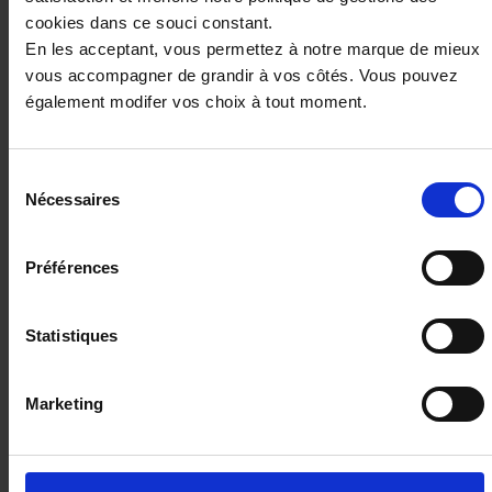
37 980€
cookies dans ce souci constant.
ou à partir de
624.76 €/mois
En les acceptant, vous permettez à notre marque de mieux
vous accompagner de grandir à vos côtés. Vous pouvez
également modifer vos choix à tout moment.
Sélection
Nécessaires
du
consentement
Préférences
Statistiques
Marketing
RENAULT TRAFIC FOURGON
L1H1 BVA 3T 2.0 BLUE DCI 150 AUTO
ADVANCE+CAMERA
6 km - 2025 - Diesel - Boîte auto