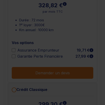
En savoir plus
328,82 €
par mois TTC
Durée : 72 mois
er
1
loyer : 3000€
Km annuel : 10000 km
Vos options
En sav
Assurance Emprunteur
19,71 €
En sav
Garantie Perte Financière
27,99 €
Demander un devis
Crédit Classique
En savoir plus
299,30 €