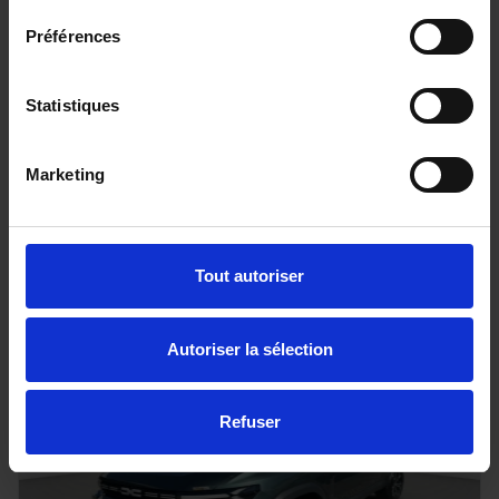
Préférences
FORD RANGER
Statistiques
205 BVA10 E-4WD TREMOR COVER 4PL
20 km - 2025 - Diesel - Boîte auto
Marketing
56 080€
Tout autoriser
ou à partir de
920.86 €/mois
Autoriser la sélection
Refuser