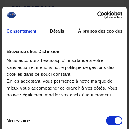
PEUGEOT 5008
HYBRID 145 E-DCS6 ALLURE PLUS
20 km - 2026 - Essence Hybride - Boîte auto
Consentement
Détails
À propos des cookies
Bievenue chez Distinxion
32 080€
Nous accordons beaucoup d'importance à votre
ou à partir de
526.03 €/mois
satisfaction et menons notre politique de gestions des
cookies dans ce souci constant.
En les acceptant, vous permettez à notre marque de
mieux vous accompagner de grandir à vos côtés. Vous
pouvez également modifer vos choix à tout moment.
Sélection
Nécessaires
du
consentement