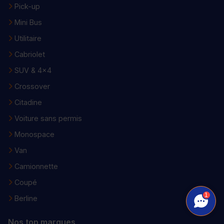
Pick-up
Mini Bus
Utilitaire
Cabriolet
SUV & 4x4
Crossover
Citadine
Voiture sans permis
Monospace
Van
Camionnette
Coupé
1
Berline
Nos top marques