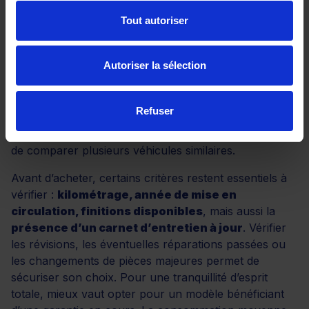
éléments différenciants du modèle. Dès les versions
intermédiaires, on retrouve des fonctionnalités
Tout autoriser
pratiques comme la navigation connectée, les sièges
chauffants, le hayon électrique ou la caméra de recul.
Autoriser la sélection
Les versions les plus complètes ajoutent des
équipements haut de gamme : régulateur adaptatif,
assistance au stationnement automatique, système
Refuser
audio premium, ou encore sellerie en cuir. Ces
éléments peuvent peser dans la balance au moment
de comparer plusieurs véhicules similaires.
Avant d’acheter, certains critères restent essentiels à
vérifier :
kilométrage, année de mise en
circulation, finitions disponibles
, mais aussi la
présence d’un carnet d’entretien à jour
. Vérifier
les révisions, les éventuelles réparations passées ou
les changements de pièces majeures permet de
sécuriser son choix. Pour une tranquillité d’esprit
totale, mieux vaut opter pour un modèle bénéficiant