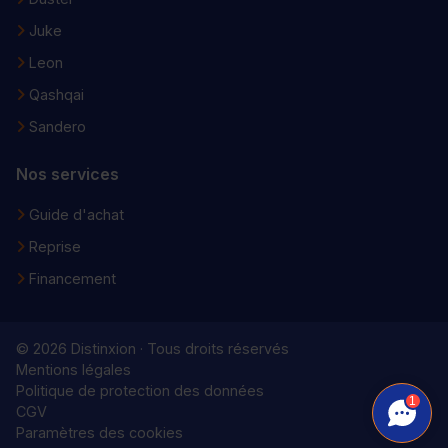
Juke
Leon
Qashqai
Sandero
Nos services
Guide d'achat
Reprise
Financement
© 2026 Distinxion · Tous droits réservés
Mentions légales
Politique de protection des données
1
CGV
Paramètres des cookies