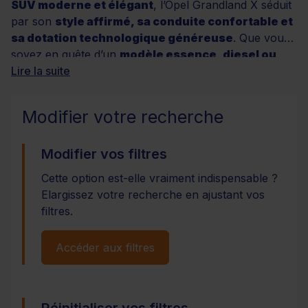
SUV moderne et élégant
, l’Opel Grandland X séduit
par son
style affirmé, sa conduite confortable et
sa dotation technologique généreuse
. Que vous
soyez en quête d’un
modèle essence, diesel ou
hybride rechargeable
Lire la suite
, vous trouverez sur cette
page un large choix de versions adaptées à vos
besoins : différents niveaux de finition, kilométrages
Modifier votre recherche
variés,
boîtes de vitesses manuelles ou
automatiques
. Tous les véhicules disponibles
Modifier vos filtres
bénéficient des services exclusifs Distinxion : garantie
minimum 12 mois, contrôle rigoureux de 100 points, et
Cette option est-elle vraiment indispensable ?
possibilités de financement personnalisées. Découvrez
Elargissez votre recherche en ajustant vos
dès maintenant l’ensemble de nos annonces et
filtres.
trouvez votre Opel Grandland X occasion idéale.
Accéder aux filtres
Réinitialiser vos filtres