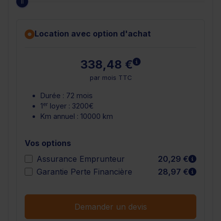
Location avec option d'achat
En savoir plus
338,48 €
par mois TTC
Durée : 72 mois
er
1
loyer : 3200€
Km annuel : 10000 km
Vos options
En sav
Assurance Emprunteur
20,29 €
En sav
Garantie Perte Financière
28,97 €
Demander un devis