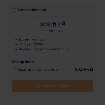
Crédit Classique
En savoir plus
308,11 €
par mois TTC
Durée : 72 mois
er
1
loyer : 3200€
Aucune contrainte kilométrique
Vos options
En sav
Assurance Emprunteur
20,29 €
Demander un devis