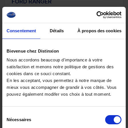
FORD RANGER
205 BVA10 E-4WD TREMOR COVER 4PL
20 km - 2025 - Diesel - Boîte auto
Consentement
Détails
À propos des cookies
56 080€
Bievenue chez Distinxion
ou à partir de
920.86 €/mois
Nous accordons beaucoup d'importance à votre
satisfaction et menons notre politique de gestions des
cookies dans ce souci constant.
En les acceptant, vous permettez à notre marque de
mieux vous accompagner de grandir à vos côtés. Vous
pouvez également modifer vos choix à tout moment.
Sélection
Nécessaires
du
consentement