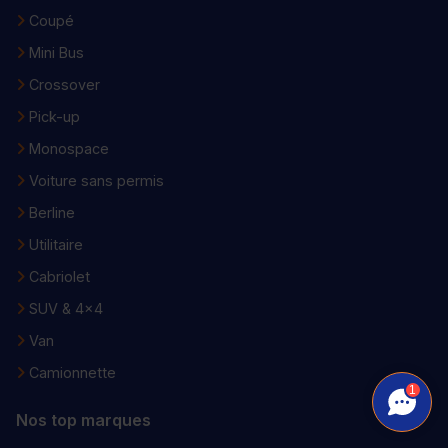
Coupé
Mini Bus
Crossover
Pick-up
Monospace
Voiture sans permis
Berline
Utilitaire
Cabriolet
SUV & 4x4
Van
Camionnette
1
Nos top marques