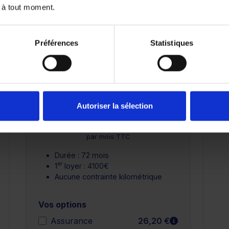
 à tout moment.
25 000 km
Préférences
Statistiques
Crédit Classique
Autoriser la sélection
 plus
En savoir plus
397,95 €
par mois TTC
Durée : 72 mois
er
1
loyer : 4100€
Aucune contrainte kilométrique
Vos options
n savoir plus
En savoir plu
Assurance
26,20 €