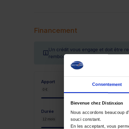
Financement
Un crédit vous engage et doit être r
remboursement avant de vous engag
Apport
Consentement
0 €
4 100 €
Bievenue chez Distinxion
Durée
Nous accordons beaucoup d'im
souci constant.
12 mois
En les acceptant, vous perm