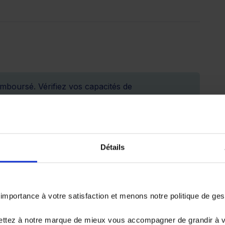
emboursé. Vérifiez vos capacités de
er.
Détails
26 687.33 €
portance à votre satisfaction et menons notre politique de ge
72 mois
84 mois
ettez à notre marque de mieux vous accompagner de grandir à 