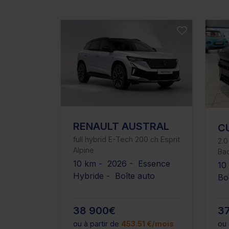
RENAULT AUSTRAL
C
full hybrid E-Tech 200 ch Esprit
2.0
Alpine
Ba
10 km - 2026 - Essence
10
Hybride - Boîte auto
Bo
38 900€
3
ou à partir de
453.51 €/mois
ou 