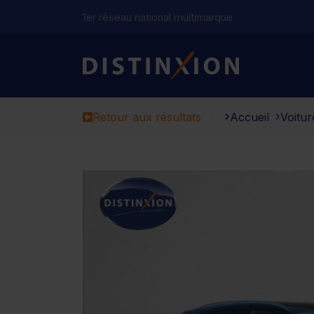
1er réseau national multimarque
Distinxion
Retour aux résultats
Accueil
Voitur