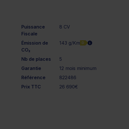
Puissance
8 CV
Fiscale
Émission de
143 g/Km
D
CO₂
Nb de places
5
Garantie
12 mois minimum
Référence
822486
Prix TTC
26 690€