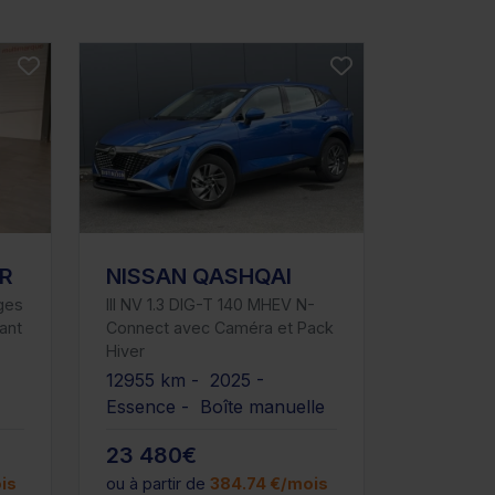
R
NISSAN QASHQAI
eges
III NV 1.3 DIG-T 140 MHEV N-
ant
Connect avec Caméra et Pack
Hiver
-
12955 km - 2025 -
Essence - Boîte manuelle
23 480€
is
ou à partir de
384.74 €/mois