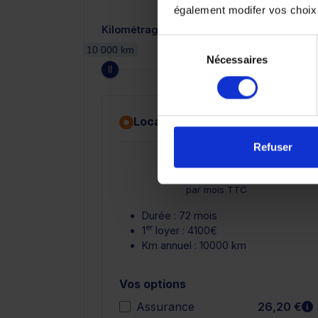
également modifer vos choix
Kilométrage annuel
Sélection
10 000 km
Nécessaires
du
consentement
Location avec option d'achat
Refuser
En savoir
437,20 €
par mois TTC
Durée : 72 mois
er
1
loyer : 4100€
Km annuel : 10000 km
Vos options
E
Assurance
26,20 €