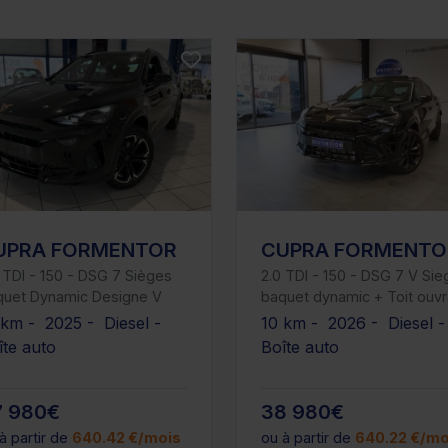
UPRA FORMENTOR
CUPRA FORMENTO
 TDI - 150 - DSG 7 Sièges
2.0 TDI - 150 - DSG 7 V Si
quet Dynamic Designe V
baquet dynamic + Toit ouvr
 km - 2025 - Diesel -
10 km - 2026 - Diesel 
îte auto
Boîte auto
7 980€
38 980€
à partir de
640.42 €/mois
ou à partir de
640.22 €/mo