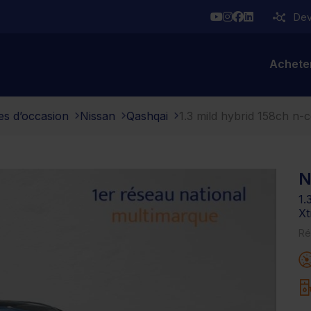
YouTube
Instagram
Facebook
Linkedin
Deve
Achete
es d’occasion
Nissan
Qashqai
1.3 mild hybrid 158ch n-
N
1.
Xt
Ré