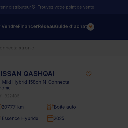
nir distributeur
Trouvez votre point de vente
r
Vendre
Financer
Réseau
Guide d'achat
connecta xtronic
ISSAN QASHQAI
3 Mild Hybrid 158ch N-Connecta
ronic
f : 822486
20777 km
Boîte auto
Essence Hybride
2025