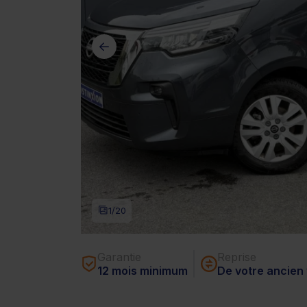
1
/20
Garantie
Reprise
12 mois minimum
De votre ancien 