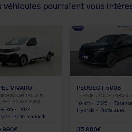
 véhicules pourraient vous intére
PEL VIVARO
PEUGEOT 5008
URGON FGN TAILLE XL
1.2 HYBRID 145CH E-DCS6 
UEHDI 120 S&S BVM6
10 km - 2025 - Essenc
98 km - 2024 -
Hybride - Boîte auto
esel - Boîte manuelle
9 990€
35 980€