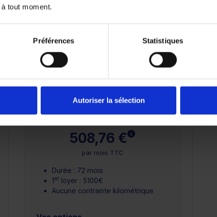
 à tout moment.
72 mois
84 mois
Préférences
Statistiques
25 000 km
Autoriser la sélection
Crédit Classique
 plus
En savoir plus
508,76 €
par mois TTC
Durée : 72 mois
er
1
loyer : 5100€
Aucune contrainte kilométrique
Vos options