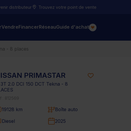
nir distributeur
Trouvez votre point de vente
r
Vendre
Financer
Réseau
Guide d'achat
kna - 8 places
ISSAN PRIMASTAR
 3T 2.0 DCI 150 DCT Tekna - 8
LACES
f : 812569
19128 km
Boîte auto
Diesel
2025