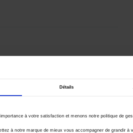
emboursé. Vérifiez vos capacités de
er.
Détails
33 976.6 €
portance à votre satisfaction et menons notre politique de ge
ettez à notre marque de mieux vous accompagner de grandir à 