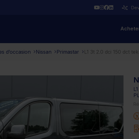
YouTube
Instagram
Facebook
Linkedin
Deve
Achete
es d’occasion
Nissan
Primastar
L1 3t 2.0 dci 150 dct te
N
L1
P
Ré