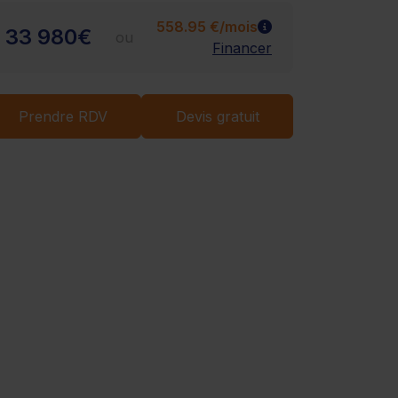
Chargement...
558.95 €/mois
33 980€
ou
Financer
Prendre RDV
Devis gratuit