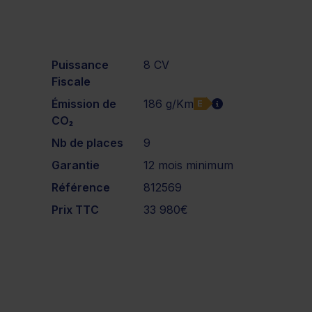
Puissance
8 CV
Fiscale
Émission de
186 g/Km
E
CO₂
Nb de places
9
Garantie
12 mois minimum
Référence
812569
Prix TTC
33 980€