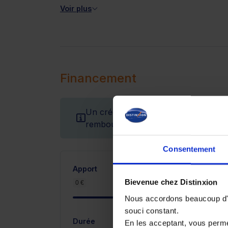
Voir plus
Financement
Un crédit vous engage et doit être r
remboursement avant de vous engag
Consentement
Apport
Bievenue chez Distinxion
0 €
5 100 €
Nous accordons beaucoup d'im
souci constant.
Durée
En les acceptant, vous perm