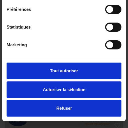
Préférences
Statistiques
SUZUKI SWIFT
Marketing
1.2 PACK HYBRID
22847 km - 2024 - Essence Hybride - Boîte
manuelle
Tout autoriser
Autoriser la sélection
17 990€
ou à partir de
295.93 €/mois
Refuser