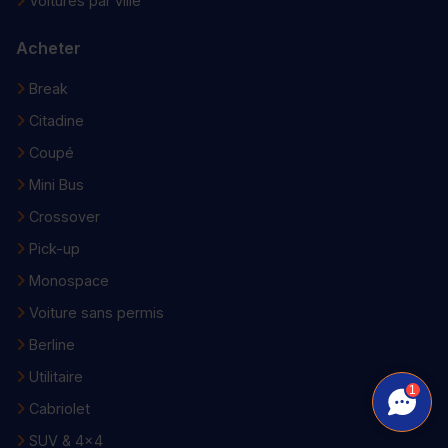
Voitures par ville
Acheter
Break
Citadine
Coupé
Mini Bus
Crossover
Pick-up
Monospace
Voiture sans permis
Berline
Utilitaire
1
Cabriolet
SUV & 4x4