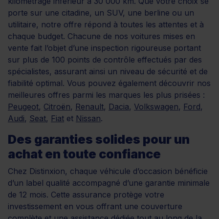
kilométrage inférieur à 30 000 km. Que votre choix se
porte sur une citadine, un SUV, une berline ou un
utilitaire, notre offre répond à toutes les attentes et à
chaque budget. Chacune de nos voitures mises en
vente fait l’objet d’une inspection rigoureuse portant
sur plus de 100 points de contrôle effectués par des
spécialistes, assurant ainsi un niveau de sécurité et de
fiabilité optimal. Vous pouvez également découvrir nos
meilleures offres parmi les marques les plus prisées :
Peugeot
,
Citroën
,
Renault
,
Dacia
,
Volkswagen
,
Ford
,
Audi
,
Seat
,
Fiat
et
Nissan
.
Des garanties solides pour un
achat en toute confiance
Chez Distinxion, chaque véhicule d’occasion bénéficie
d’un label qualité accompagné d’une garantie minimale
de 12 mois. Cette assurance protège votre
investissement en vous offrant une couverture
complète et une assistance dédiée tout au long de la