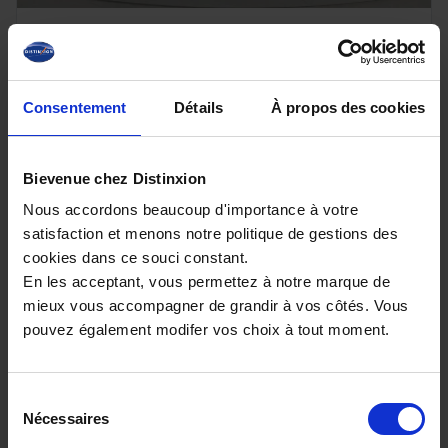
DS DS7
Hybride Rechargeable E-Tense 225 EAT8
Performance Line +
Consentement
Détails
À propos des cookies
15496 km - 2024 - Essence Hybride - Boîte
auto
Bievenue chez Distinxion
Nous accordons beaucoup d'importance à votre
satisfaction et menons notre politique de gestions des
29 880€
cookies dans ce souci constant.
En les acceptant, vous permettez à notre marque de
ou à partir de
475.72 €/mois
mieux vous accompagner de grandir à vos côtés. Vous
pouvez également modifer vos choix à tout moment.
Sélection
Nécessaires
du
consentement