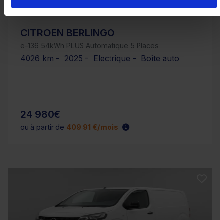
CITROEN BERLINGO
ë-136 54kWh PLUS Automatique 5 Places
4026 km - 2025 - Electrique - Boîte auto
24 980€
ou à partir de
409.91 €/mois