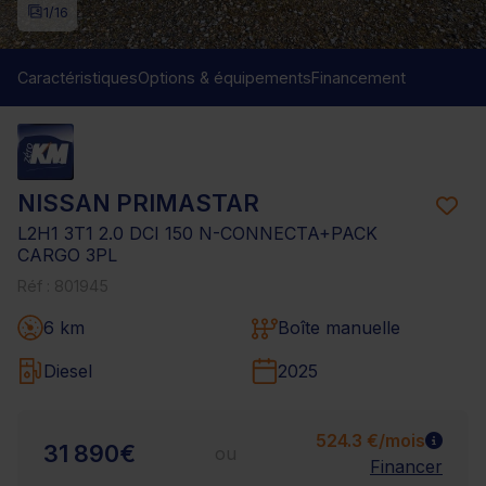
1
/16
Caractéristiques
Options & équipements
Financement
NISSAN PRIMASTAR
L2H1 3T1 2.0 DCI 150 N-CONNECTA+PACK
CARGO 3PL
Réf : 801945
6 km
Boîte manuelle
Diesel
2025
524.3 €/mois
31 890€
ou
Financer