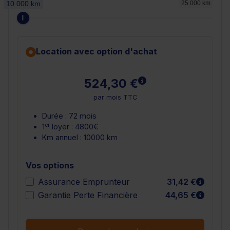
10 000 km
25 000 km
Location avec option d'achat
En savoir plus
524,30 €
par mois TTC
Durée : 72 mois
er
1
loyer : 4800€
Km annuel : 10000 km
Vos options
En sav
Assurance Emprunteur
31,42 €
En sav
Garantie Perte Financière
44,65 €