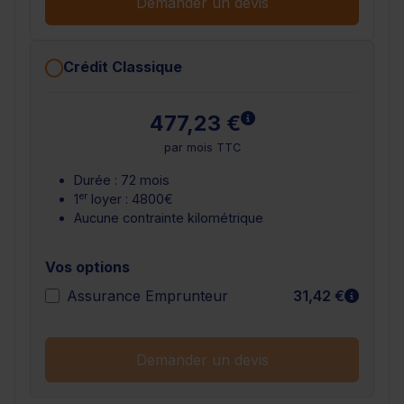
Demander un devis
Crédit Classique
En savoir plus
477,23 €
par mois TTC
Durée : 72 mois
er
1
loyer : 4800€
Aucune contrainte kilométrique
Vos options
En sav
Assurance Emprunteur
31,42 €
Demander un devis