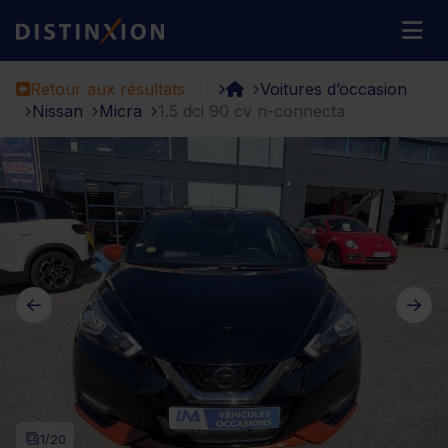
Distinxion
M
Retour aux résultats
Voitures d’occasion
Nissan
Micra
1.5 dci 90 cv n-connecta
1
/20