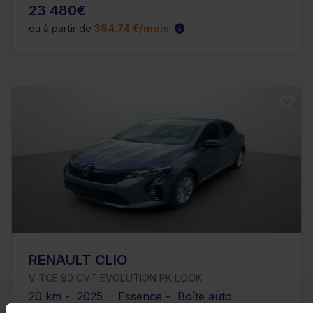
23 480€
ou à partir de
384.74 €/mois
RENAULT CLIO
V TCE 90 CVT EVOLUTION PK LOOK
20 km - 2025 - Essence - Boîte auto