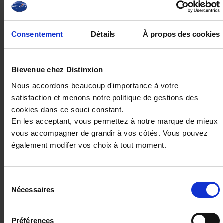
Consentement
Détails
À propos des cookies
19 190€
ou à partir de
315.28 €/mois
Bievenue chez Distinxion
Nous accordons beaucoup d'importance à votre
satisfaction et menons notre politique de gestions des
cookies dans ce souci constant.
En les acceptant, vous permettez à notre marque de mieux
vous accompagner de grandir à vos côtés. Vous pouvez
également modifer vos choix à tout moment.
Sélection
Nécessaires
du
consentement
Préférences
PEUGEOT 208