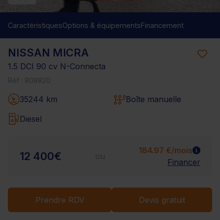
Caractéristiques
Options & équipements
Financement
NISSAN MICRA
1.5 DCI 90 cv N-Connecta
Réf : 808820
35244 km
Boîte manuelle
Diesel
184.97 €/mois
12 400€
ou
Financer
Prendre RDV
Devis gratuit