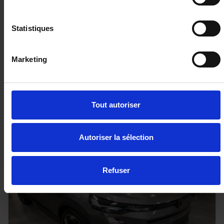
Hybrid 110 e-DSC6 GT avec Caméra, Clé mains libres
et Apple Car Play
Statistiques
10 km - 2025 - Essence Hybride - Boîte auto
Marketing
22 480€
Tout autoriser
ou à partir de
369.28 €/mois
Autoriser la sélection
Refuser