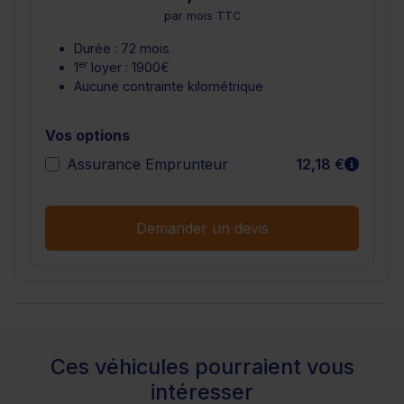
par mois TTC
Durée : 72 mois
er
1
loyer : 1900€
Aucune contrainte kilométrique
Vos options
En sav
Assurance Emprunteur
12,18 €
Demander un devis
Ces véhicules pourraient vous
intéresser