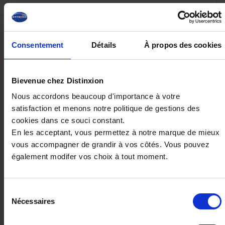
26 980€
ou à partir de
328.66 €/mois
Consentement
Détails
À propos des cookies
Bievenue chez Distinxion
Nous accordons beaucoup d'importance à votre
satisfaction et menons notre politique de gestions des
cookies dans ce souci constant.
En les acceptant, vous permettez à notre marque de mieux
vous accompagner de grandir à vos côtés. Vous pouvez
également modifer vos choix à tout moment.
Sélection
RENAULT CAPTUR
Nécessaires
du
1.6 E-TECH FULL HYBRID 145CH TECHNO
consentement