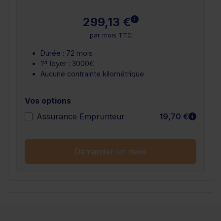
En savoir plus
299,13 €
par mois TTC
Durée : 72 mois
er
1
loyer : 3000€
Aucune contrainte kilométrique
Vos options
En sav
Assurance Emprunteur
19,70 €
Demander un devis