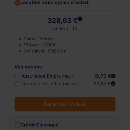
Location avec option d'achat
En savoir plus
328,63 €
par mois TTC
Durée : 72 mois
er
1
loyer : 3000€
Km annuel : 10000 km
Vos options
En sav
Assurance Emprunteur
19,70 €
En sav
Garantie Perte Financière
27,97 €
Demander un devis
Crédit Classique