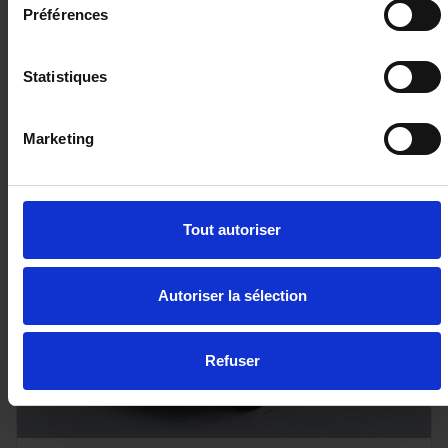
53 km - 2025 - Essence Hybride - Boîte auto
Préférences
Statistiques
26 980€
Marketing
ou à partir de
328.69 €/mois
Tout autoriser
Autoriser la sélection
Refuser