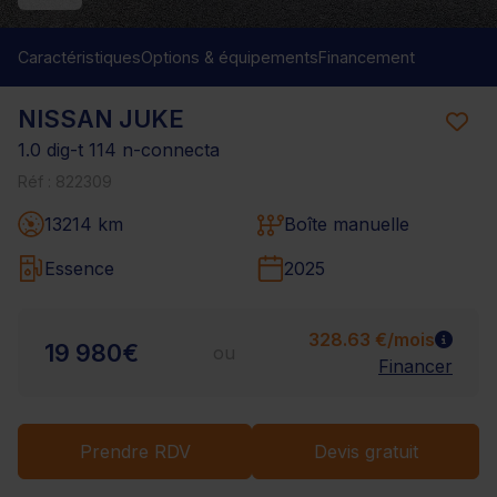
Caractéristiques
Options & équipements
Financement
NISSAN JUKE
1.0 dig-t 114 n-connecta
Réf : 822309
13214 km
Boîte manuelle
Essence
2025
328.63 €/mois
19 980€
ou
Financer
Prendre RDV
Devis gratuit