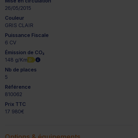
Mise en circulation
26/05/2015
Couleur
GRIS CLAIR
Puissance Fiscale
6 CV
Émission de CO₂
148 g/Km
D
Nb de places
5
Référence
810062
Prix TTC
17 980€
Options & équipements