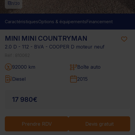
1
/20
Caractéristiques
Options & équipements
Financement
MINI MINI COUNTRYMAN
2.0 D - 112 - BVA - COOPER D moteur neuf
Réf : 810062
92000 km
Boîte auto
Diesel
2015
17 980€
Prendre RDV
Devis gratuit