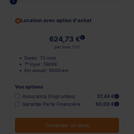
Location avec option d'achat
En savoir plus
624,73 €
par mois TTC
Durée : 72 mois
er
1
loyer : 5800€
Km annuel : 10000 km
Vos options
En sav
Assurance Emprunteur
37,44 €
En sav
Garantie Perte Financière
50,00 €
Demander un devis