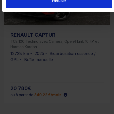
Refuser
RENAULT CAPTUR
TCE 100 Techno avec Caméra, OpenR Link 10,4\' et
Harman Kardon
12728 km - 2025 - Bicarburation essence /
GPL - Boîte manuelle
20 780€
ou à partir de
340.22 €/mois