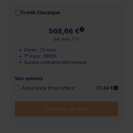
Crédit Classique
En savoir plus
568,66 €
par mois TTC
Durée : 72 mois
er
1
loyer : 5800€
Aucune contrainte kilométrique
Vos options
En sav
Assurance Emprunteur
37,44 €
Demander un devis