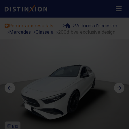
Distinxion
M
Retour aux résultats
Voitures d’occasion
Mercedes
Classe a
200d bva exclusive design
1
/10