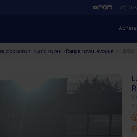
YouTube
Instagram
Facebook
Linkedin
Deve
Achete
es d’occasion
Land rover
Range rover evoque
Ii d200
L
R
I
Ré