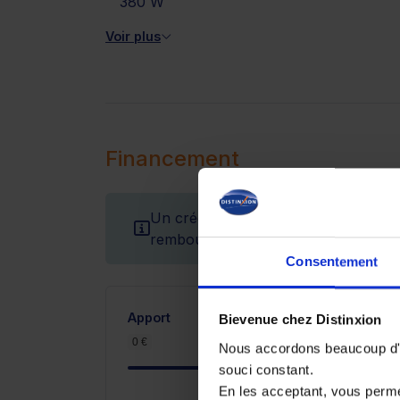
380 W
Voir plus
Financement
Un crédit vous engage et doit être r
remboursement avant de vous engag
Consentement
Apport
Bievenue chez Distinxion
0 €
5 100 €
Nous accordons beaucoup d'im
souci constant.
En les acceptant, vous perm