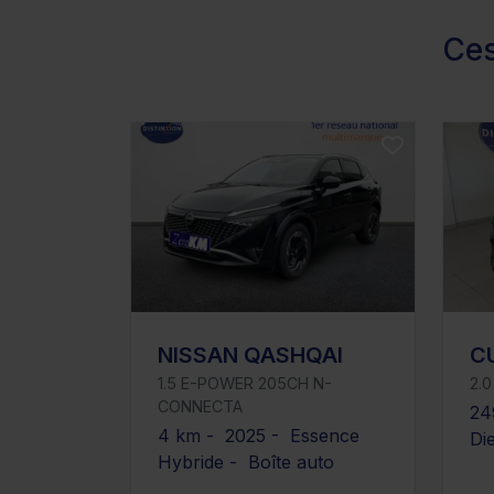
Ces
NISSAN QASHQAI
C
1.5 E-POWER 205CH N-
2.0
CONNECTA
24
4 km - 2025 - Essence
Di
Hybride - Boîte auto