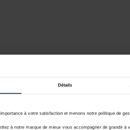
emboursé. Vérifiez vos capacités de
er.
Détails
33 976.6 €
portance à votre satisfaction et menons notre politique de ge
ettez à notre marque de mieux vous accompagner de grandir à 