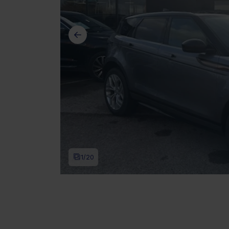
1
/20