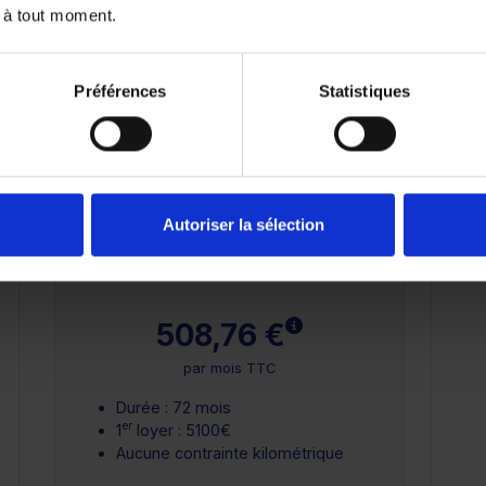
 à tout moment.
72 mois
84 mois
Préférences
Statistiques
25 000 km
Autoriser la sélection
Crédit Classique
 plus
En savoir plus
508,76 €
par mois TTC
Durée : 72 mois
er
1
loyer : 5100€
Aucune contrainte kilométrique