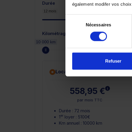
Durée
également modifer vos choix
12 mois
Sélection
Nécessaires
du
consentement
Kilométrage annuel
10 000 km
Refuser
Location avec option d'achat
En savoir
558,95 €
par mois TTC
Durée : 72 mois
er
1
loyer : 5100€
Km annuel : 10000 km