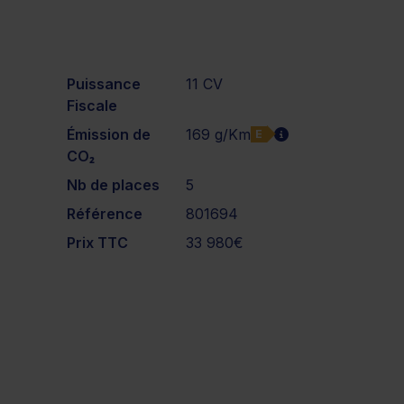
Puissance
11 CV
Fiscale
Émission de
169 g/Km
E
CO₂
Nb de places
5
Référence
801694
Prix TTC
33 980€