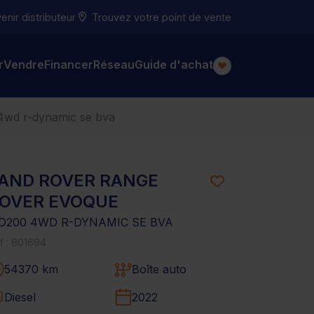
nir distributeur
Trouvez votre point de vente
r
Vendre
Financer
Réseau
Guide d'achat
 4wd r-dynamic se bva
AND ROVER RANGE
OVER EVOQUE
I D200 4WD R-DYNAMIC SE BVA
f : 801694
54370 km
Boîte auto
Diesel
2022