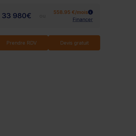
Chargement...
558.95 €/mois
33 980€
ou
Financer
Prendre RDV
Devis gratuit