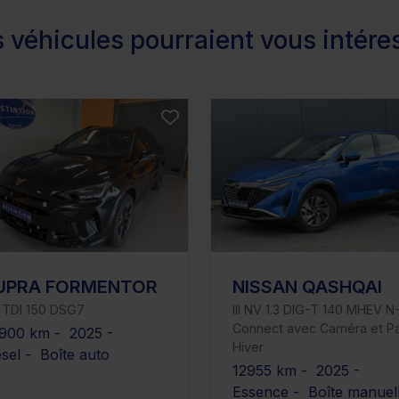
 véhicules pourraient vous intére
UPRA FORMENTOR
NISSAN QASHQAI
 TDI 150 DSG7
III NV 1.3 DIG-T 140 MHEV N
Connect avec Caméra et P
900 km - 2025 -
Hiver
esel - Boîte auto
12955 km - 2025 -
Essence - Boîte manuel