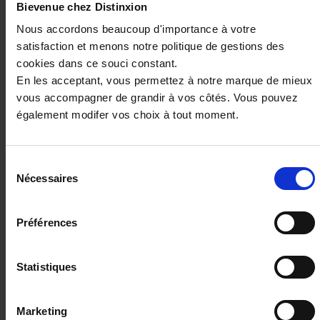
Bievenue chez Distinxion
Ces véhicules pourraient vous
Nous accordons beaucoup d'importance à votre
intéresser
satisfaction et menons notre politique de gestions des
cookies dans ce souci constant.
En les acceptant, vous permettez à notre marque de mieux
vous accompagner de grandir à vos côtés. Vous pouvez
également modifer vos choix à tout moment.
Sélection
Nécessaires
du
consentement
Préférences
NISSAN QASHQAI
III NV 1.3 DIG-T 158 X-Tronic N-Connecta avec Hayon
Statistiques
élec et Pack Hiver
22373 km - 2025 - Essence - Boîte auto
Marketing