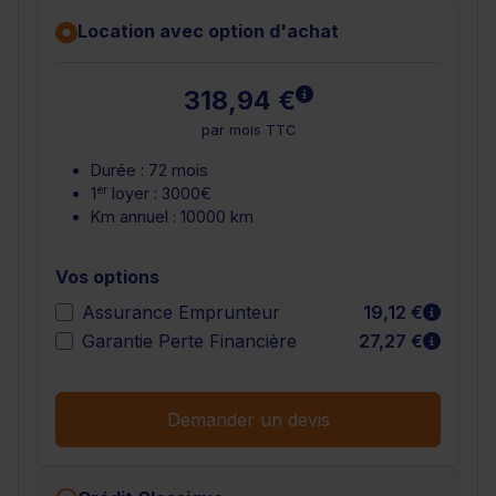
Location avec option d'achat
En savoir plus
318,94 €
par mois TTC
Durée : 72 mois
er
1
loyer : 3000€
Km annuel : 10000 km
Vos options
En sav
Assurance Emprunteur
19,12 €
En sav
Garantie Perte Financière
27,27 €
Demander un devis