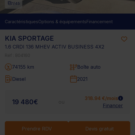
1
/45
Caractéristiques
Options & équipements
Financement
KIA SPORTAGE
1.6 CRDI 136 MHEV ACTIV BUSINESS 4X2
Réf : 804160
74155 km
Boîte auto
Diesel
2021
318.94 €/mois
19 480€
ou
Financer
Prendre RDV
Devis gratuit