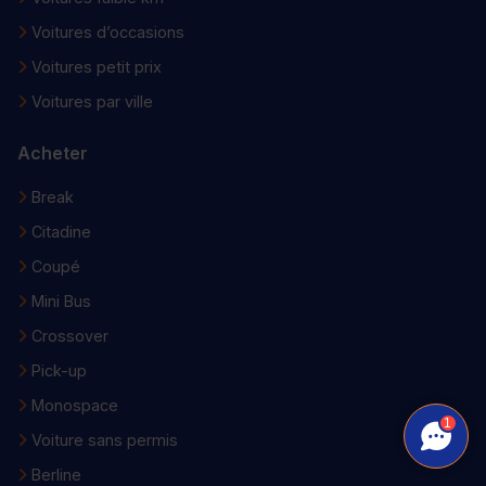
Voitures d’occasions
Voitures petit prix
Voitures par ville
Acheter
Break
Citadine
Coupé
Mini Bus
Crossover
Pick-up
Monospace
1
Voiture sans permis
Berline