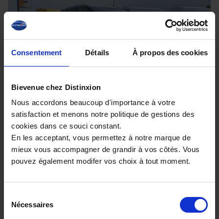
Consentement
Détails
À propos des cookies
Bievenue chez Distinxion
JAECOO J7
Nous accordons beaucoup d'importance à votre
satisfaction et menons notre politique de gestions des
1.5 SHS-P - 279 Select PHEV
cookies dans ce souci constant.
10 km - 2026 - Essence Hybride - Boîte auto
En les acceptant, vous permettez à notre marque de
mieux vous accompagner de grandir à vos côtés. Vous
pouvez également modifer vos choix à tout moment.
33 980€
Sélection
ou à partir de
558.95 €/mois
Nécessaires
du
consentement