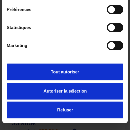
Préférences
Statistiques
Marketing
Tout autoriser
JAECOO J7
1.5 SHS-P - 279 Select PHEV
10 km - 2026 - Essence Hybride - Boîte auto
Autoriser la sélection
Refuser
33 980€