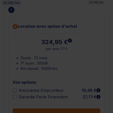
10 000 km
25 000 km
Location avec option d'achat
En savoir plus
324,95 €
par mois TTC
Durée : 72 mois
er
1
loyer : 3000€
Km annuel : 10000 km
Vos options
En sav
Assurance Emprunteur
19,48 €
En sav
Garantie Perte Financière
27,71 €