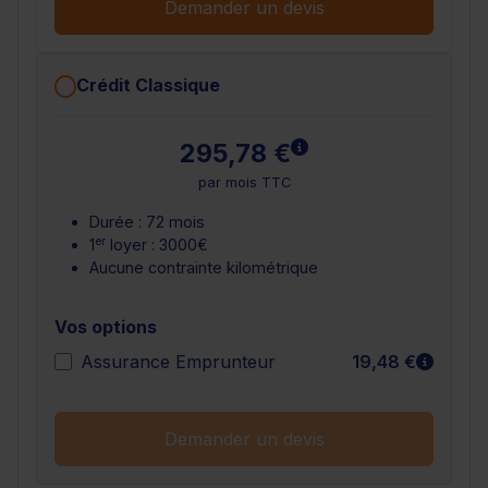
Demander un devis
Crédit Classique
En savoir plus
295,78 €
par mois TTC
Durée : 72 mois
er
1
loyer : 3000€
Aucune contrainte kilométrique
Vos options
En sav
Assurance Emprunteur
19,48 €
Demander un devis