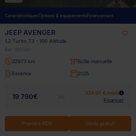
Caractéristiques
Options & équipements
Financement
JEEP AVENGER
1.2 Turbo T3 - 100 Altitude
Réf : 813748
22973 km
Boîte manuelle
Essence
2025
324.95 €/mois
19 790€
ou
Financer
Prendre RDV
Devis gratuit