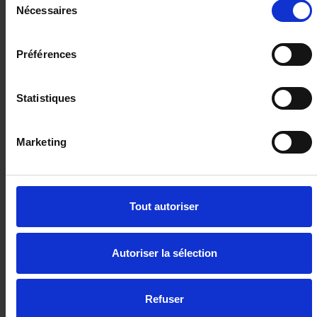
Nécessaires
du
consentement
CUPRA FORMENTOR
NV 2.0 TDI 150 DSG - Garantie CUPRA 04/2030
Préférences
23507 km - 2025 - Diesel - Boîte auto
Statistiques
Marketing
31 980€
ou à partir de
526.04 €/mois
Tout autoriser
Autoriser la sélection
Refuser