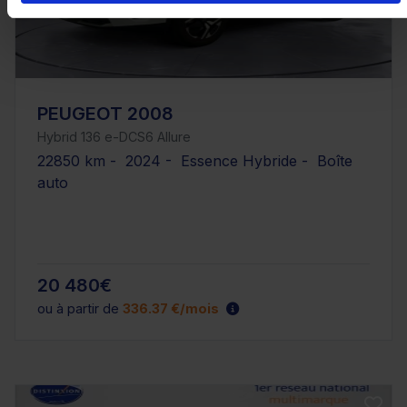
PEUGEOT 2008
Hybrid 136 e-DCS6 Allure
22850 km - 2024 - Essence Hybride - Boîte
auto
20 480€
ou à partir de
336.37 €/mois