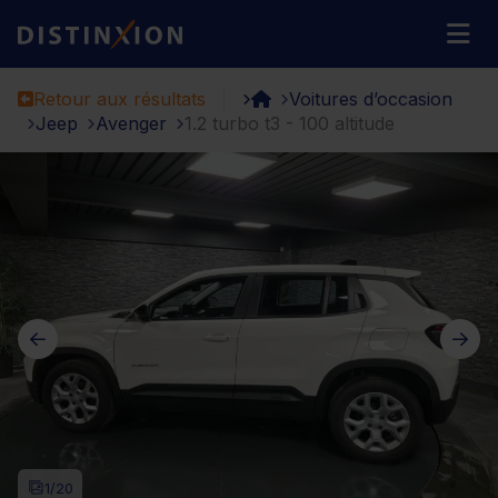
Distinxion
M
Retour aux résultats
Voitures d’occasion
Jeep
Avenger
1.2 turbo t3 - 100 altitude
1
/20