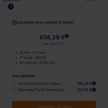
Location avec option d'achat
En savoir plus
938,28 €
par mois TTC
Durée : 72 mois
er
1
loyer : 8600€
Km annuel : 10000 km
Vos options
En sav
Assurance Emprunteur
56,24 €
En sav
Garantie Perte Financière
50,00 €
Demander un devis