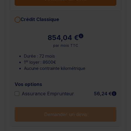
Crédit Classique
En savoir plus
854,04 €
par mois TTC
Durée : 72 mois
er
1
loyer : 8600€
Aucune contrainte kilométrique
Vos options
En sav
Assurance Emprunteur
56,24 €
Demander un devis