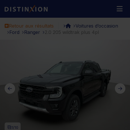
Distinxion
M
Retour aux résultats
Voitures d’occasion
Ford
Ranger
2.0 205 wildtrak plus 4pl
1
/10