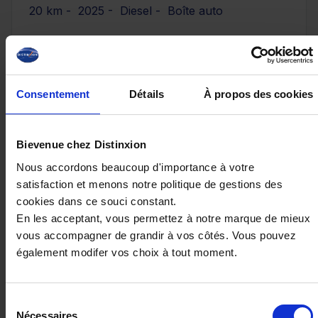
20 km - 2025 - Diesel - Boîte auto
64 080€
Consentement
Détails
À propos des cookies
ou à partir de
1052.46 €/mois
Bievenue chez Distinxion
Nous accordons beaucoup d'importance à votre
satisfaction et menons notre politique de gestions des
cookies dans ce souci constant.
En les acceptant, vous permettez à notre marque de mieux
vous accompagner de grandir à vos côtés. Vous pouvez
également modifer vos choix à tout moment.
Sélection
Nécessaires