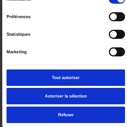
du
consentement
FORD RANGER
Préférences
PHEV 281 WILDTRAK PK ELEC 5PL
20 km - 2025 - Essence Hybride - Boîte auto
Statistiques
Marketing
63 080€
ou à partir de
1036.99 €/mois
Tout autoriser
Autoriser la sélection
Refuser