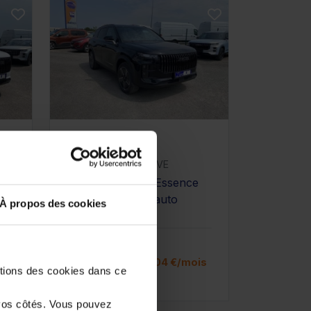
JAECOO J7
1.5 PHEV - SELECTIVE
10 km - 2026 - Essence
e
Hybride - Boîte auto
À propos des cookies
31 980€
is
ou à partir de
526.04 €/mois
stions des cookies dans ce
vos côtés. Vous pouvez