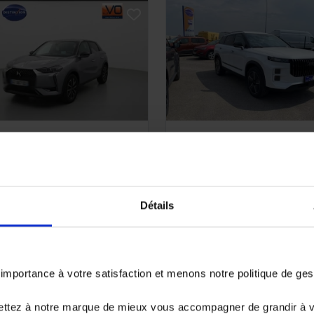
S DS3
JAECOO J7
 BVM6 Bastille
1.5 SHS-PLUG-IN HYBRIDE -
SUV Select
733 km - 2024 -
10 km - 2026 - Essenc
sence - Boîte manuelle
Détails
Hybride - Boîte auto
 890€
31 980€
à partir de
261.08 €/mois
ou à partir de
526.04 €/mo
portance à votre satisfaction et menons notre politique de ge
ettez à notre marque de mieux vous accompagner de grandir à 