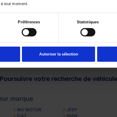
 à tout moment.
1
2
3
Préférences
Statistiques
remboursé. Vérifiez vos capacités de remboursement avant 
Autoriser la sélection
Poursuivre votre recherche de véhicul
leur marque
MG MOTOR
JEEP
FIAT
BMW