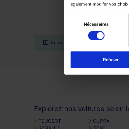
également modifer vos choix
Sélection
Nécessaires
du
consentement
Un crédit vous engage et doit être 
Refuser
Explorez nos voitures selon 
PEUGEOT
CUPRA
RENAULT
SEAT