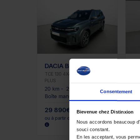
DACIA BIGSTER
D
TCE 130 4X4 EXPRESSION
100
PLUS
25
20 km - 2025 - Essence -
Es
Consentement
Boîte manuelle
29 890€
15
Bievenue chez Distinxion
ou à partir de
491.4 €/mois
ou 
Nous accordons beaucoup d'im
souci constant.
En les acceptant, vous perm