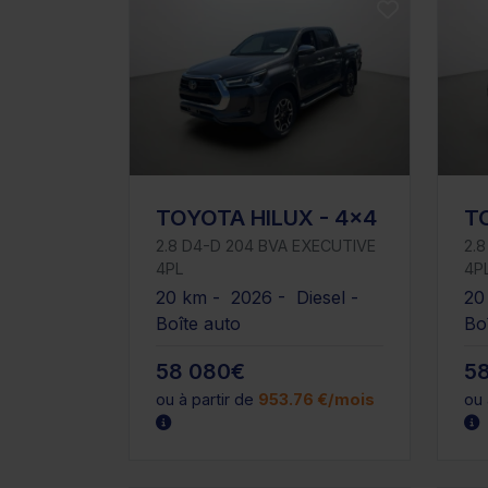
TOYOTA HILUX - 4x4
T
2.8 D4-D 204 BVA EXECUTIVE
2.
4PL
4P
20 km - 2026 - Diesel -
20
Boîte auto
Bo
58 080€
5
ou à partir de
953.76 €/mois
ou 