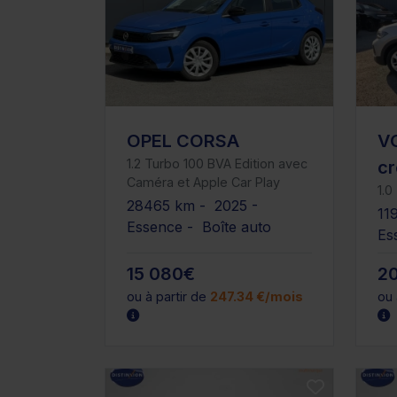
OPEL CORSA
V
1.2 Turbo 100 BVA Edition avec
cr
Caméra et Apple Car Play
1.0
28465 km - 2025 -
11
Essence - Boîte auto
Es
15 080€
2
ou à partir de
247.34 €/mois
ou 