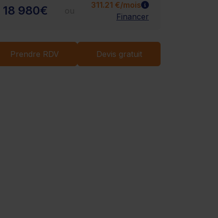
311.21 €/mois
18 980€
ou
Financer
Chargement...
Prendre RDV
Devis gratuit