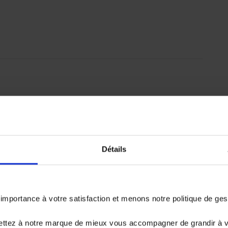
emboursé. Vérifiez vos capacités de
er.
Détails
18 978.1 €
portance à votre satisfaction et menons notre politique de ge
ettez à notre marque de mieux vous accompagner de grandir à 