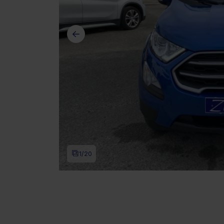
1
/20