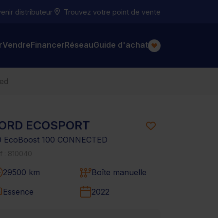
nir distributeur
Trouvez votre point de vente
r
Vendre
Financer
Réseau
Guide d'achat
ted
ORD ECOSPORT
.0 EcoBoost 100 CONNECTED
f : 810040
29500 km
Boîte manuelle
Essence
2022