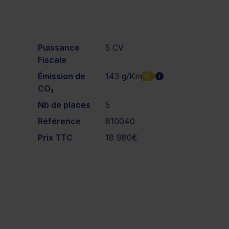
Puissance
5 CV
Fiscale
Émission de
143 g/Km
D
CO₂
Nb de places
5
Référence
810040
Prix TTC
18 980€