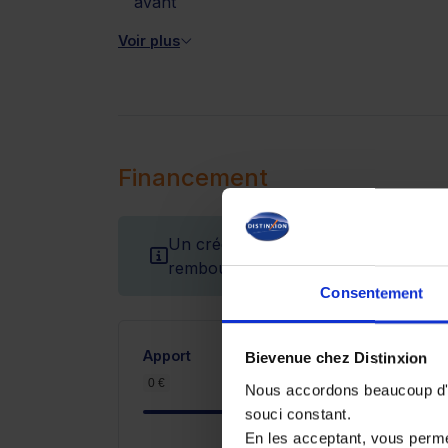
avant
Voir plus
Financement
Un crédit vous engage et doit être r
remboursement avant de vous engag
Consentement
Apport
Bievenue chez Distinxion
0 €
2 900 €
Nous accordons beaucoup d'im
souci constant.
En les acceptant, vous perm