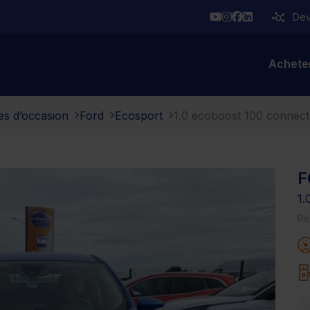
YouTube
Instagram
Facebook
Linkedin
Deve
Achete
es d’occasion
Ford
Ecosport
1.0 ecoboost 100 connec
F
1
Ré