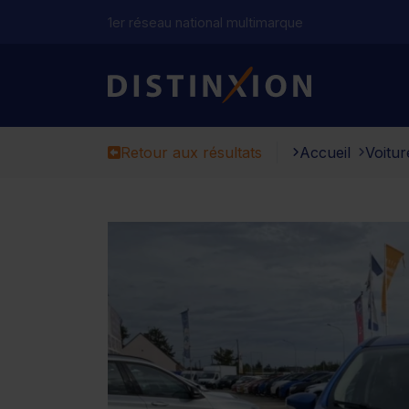
1er réseau national multimarque
Distinxion
Retour aux résultats
Accueil
Voitur