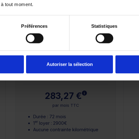
 à tout moment.
72 mois
84 mois
Préférences
Statistiques
25 000 km
Autoriser la sélection
Crédit Classique
plus
En savoir plus
283,27 €
par mois TTC
Durée : 72 mois
er
1
loyer : 2900€
Aucune contrainte kilométrique