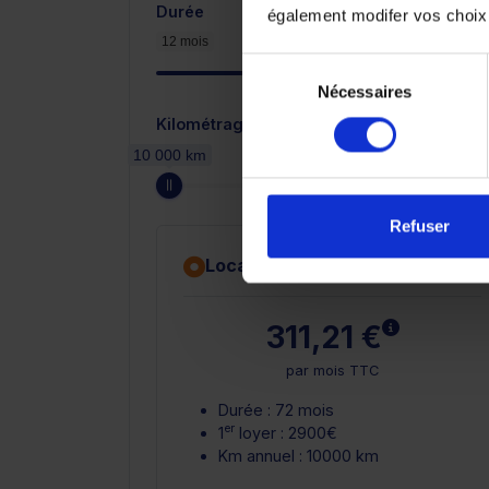
Durée
également modifer vos choix
12 mois
Sélection
Nécessaires
du
consentement
Kilométrage annuel
10 000 km
Refuser
Location avec option d'achat
En savoir 
311,21 €
par mois TTC
Durée : 72 mois
er
1
loyer : 2900€
Km annuel : 10000 km