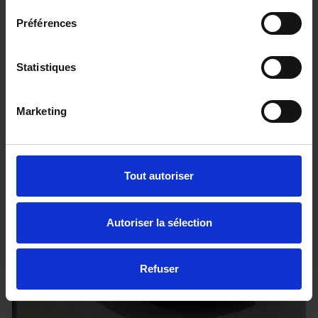
DS DS3
Préférences
100 BVM6 Bastille
25733 km - 2024 - Essence - Boîte manuelle
Statistiques
Marketing
15 890€
ou à partir de
261.08 €/mois
Tout autoriser
Autoriser la sélection
Refuser