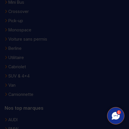
Mini Bus
Crossover
Pick-up
Monospace
Voiture sans permis
Berline
Utilitaire
Cabriolet
SUV & 4x4
Van
Camionnette
Nos top marques
1
AUDI
BMW