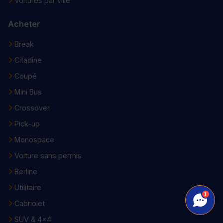
Voitures par ville
Acheter
Break
Citadine
Coupé
Mini Bus
Crossover
Pick-up
Monospace
Voiture sans permis
Berline
Utilitaire
1
Cabriolet
SUV & 4x4