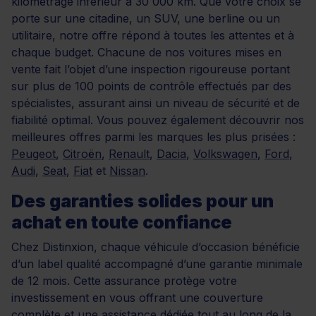
kilométrage inférieur à 30 000 km. Que votre choix se
porte sur une citadine, un SUV, une berline ou un
utilitaire, notre offre répond à toutes les attentes et à
chaque budget. Chacune de nos voitures mises en
vente fait l’objet d’une inspection rigoureuse portant
sur plus de 100 points de contrôle effectués par des
spécialistes, assurant ainsi un niveau de sécurité et de
fiabilité optimal. Vous pouvez également découvrir nos
meilleures offres parmi les marques les plus prisées :
Peugeot
,
Citroën
,
Renault
,
Dacia
,
Volkswagen
,
Ford
,
Audi
,
Seat
,
Fiat
et
Nissan
.
Des garanties solides pour un
achat en toute confiance
Chez Distinxion, chaque véhicule d’occasion bénéficie
d’un label qualité accompagné d’une garantie minimale
de 12 mois. Cette assurance protège votre
investissement en vous offrant une couverture
complète et une assistance dédiée tout au long de la