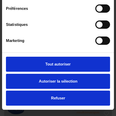
Préférences
Statistiques
SUZUKI SWIFT
Marketing
1.2 PACK HYBRID
22847 km - 2024 - Essence Hybride - Boîte
manuelle
Tout autoriser
Autoriser la sélection
17 990€
ou à partir de
295.93 €/mois
Refuser