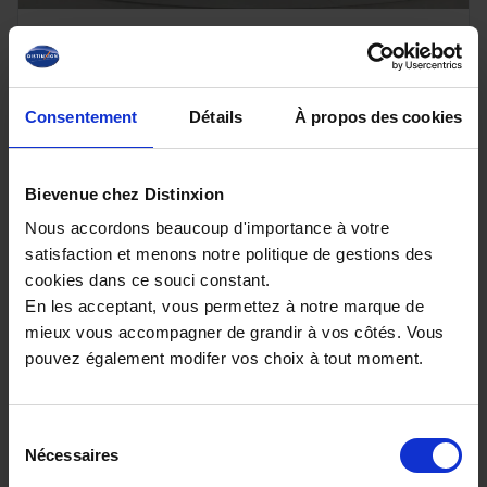
DS DS7
Hybride Rechargeable E-Tense 225 EAT8
Performance Line +
Consentement
Détails
À propos des cookies
15496 km - 2024 - Essence Hybride - Boîte
auto
Bievenue chez Distinxion
Nous accordons beaucoup d'importance à votre
satisfaction et menons notre politique de gestions des
29 880€
cookies dans ce souci constant.
En les acceptant, vous permettez à notre marque de
ou à partir de
475.72 €/mois
mieux vous accompagner de grandir à vos côtés. Vous
pouvez également modifer vos choix à tout moment.
Sélection
Nécessaires
du
consentement