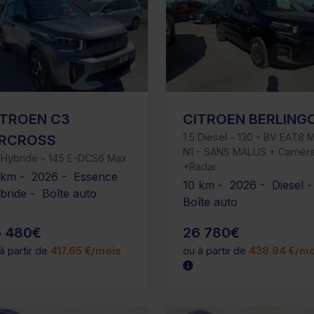
ITROEN C3
CITROEN BERLING
1.5 Diesel - 130 - BV EAT8 M
IRCROSS
N1 - SANS MALUS + Camér
i Hybride - 145 E-DCS6 Max
+Radar
 km - 2026 - Essence
10 km - 2026 - Diesel 
bride - Boîte auto
Boîte auto
5 480€
26 780€
à partir de
417.65 €/mois
ou à partir de
438.94 €/mo