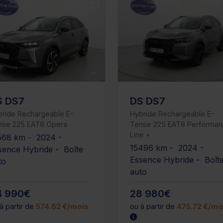
S DS7
DS DS7
bride Rechargeable E-
Hybride Rechargeable E-
nse 225 EAT8 Opera
Tense 225 EAT8 Performa
Line +
568 km - 2024 -
15496 km - 2024 -
sence Hybride - Boîte
Essence Hybride - Boît
to
auto
4 990€
28 980€
à partir de
574.62 €/mois
ou à partir de
475.72 €/mo