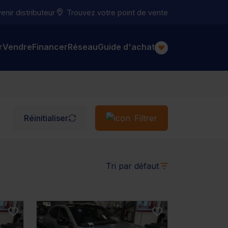
nir distributeur
Trouvez votre point de vente
r
Vendre
Financer
Réseau
Guide d'achat
Réinitialiser
Filtrer
Tri par défaut