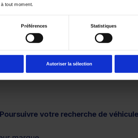
 à tout moment.
Préférences
Statistiques
1
2
3
Autoriser la sélection
remboursé. Vérifiez vos capacités de remboursement avant 
Poursuivre votre recherche de véhicul
leur marque