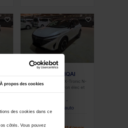
NISSAN QASHQAI
c N-
III NV 1.3 DIG-T 158 X-Tronic N-
À propos des cookies
et
Connecta avec Hayon élec et
Pack Hiver
20911 km - 2025 -
Essence - Boîte auto
stions des cookies dans ce
26 980€
vos côtés. Vous pouvez
is
ou à partir de
442.81 €/mois