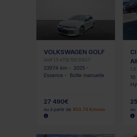
VOLKSWAGEN GOLF
C
Golf 1.5 eTSI 150 DSG7
A
23974 km - 2025 -
1.2
Essence - Boîte manuelle
10
Hy
27 490€
2
ou à partir de
450.74 €/mois
ou 