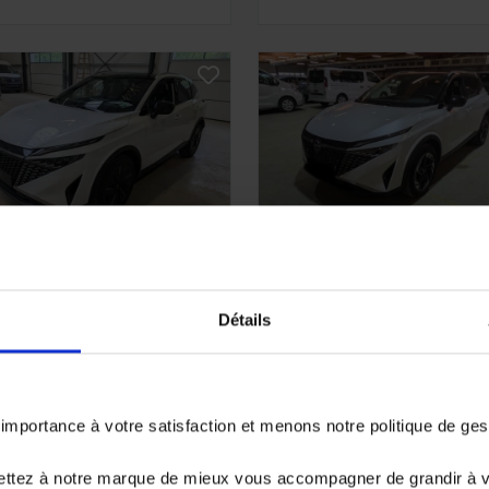
ISSAN QASHQAI
NISSAN QASHQAI
 MHEV DIG-T 158 X-Tronic
III NV 1.3 DIG-T 158 X-Troni
Détails
na avec Hayon élec, Toit
Connecta avec Hayon élec 
no et BOSE
Pack Hiver
579 km - 2025 -
18078 km - 2025 -
sence - Boîte auto
Essence - Boîte auto
portance à votre satisfaction et menons notre politique de ge
8 980€
26 980€
ettez à notre marque de mieux vous accompagner de grandir à 
à partir de
475.72 €/mois
ou à partir de
442.81 €/mo