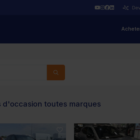
YouTube
Instagram
Facebook
Linkedin
Deve
Achete
s d'occasion toutes marques