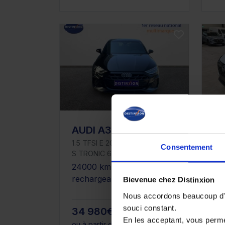
AUDI A3 SPORTBACK
N
1.5 TFSI E 204CH PHEV S LINE
1.3
Consentement
S TRONIC 6
Tek
Pa
24000 km - Hybride
17
rechargeable - Boîte auto
Bievenue chez Distinxion
Es
Nous accordons beaucoup d'im
souci constant.
34 980€
2
En les acceptant, vous perm
ou à partir de
574.43 €/mois
ou 