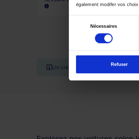
également modifer vos choix
Sélection
Nécessaires
du
consentement
Refuser
Un crédit vous engage et doit être 
Explorez nos voitures selon 